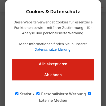
Mediadaten
Cookies & Datenschutz
Diese Website verwendet Cookies für essenzielle
Startseite
/
Gastro & Hotel
Funktionen sowie – mit Ihrer Zustimmung – für
Welche Trüffel sind interessant
Analyse und personalisierte Werbung.
für die Gastronomie?
Mehr Informationen finden Sie in unserer
Datenschutzerklärung
.
Alexander Grübling
30.01.2020, 10:37 Uhr
Alle akzeptieren
Trüffelsorten gibt es Dutzende. Wirklich interessant für die
Ablehnen
Gastronomie sind aber nur eine Handvoll. Welche das sind
und wie man in der Küche damit umgeht, erfuhren Köche und
Gastronomen im ÖGZ-Trüffelworkshop.
Statistik
Personalisierte Werbung
Externe Medien
Schwarze Trüffel, Weiße Trüffel, Sommer- und