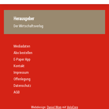
Herausgeber
Der Wirtschaftsverlag
Mediadaten
Abo bestellen
E-Paper App
Kontakt
Impressum
Offenlegung
Datenschutz
AGB
Webdesign:
Daniel Wom
mit
VeloCore