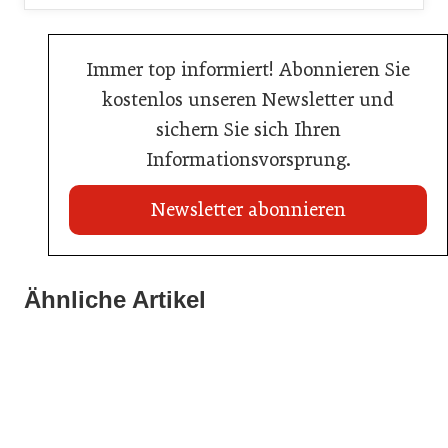
Immer top informiert! Abonnieren Sie
kostenlos unseren Newsletter und
sichern Sie sich Ihren
Informationsvorsprung.
Newsletter abonnieren
21. Juli 2026
21. Juli 2026
War die Fußball-WM 2026 für Ihren Betrieb ein
Ähnliche Artikel
Stipendium für Nachwuchstalent in der Wiener
Geschäft?
20. Juli 2026
Gastronomie
Initiative zu Bargeldkultur in der Gastronomie
Gastronomie
Gastronomie
Gastronomie