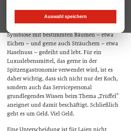
Wintertrüffel: Es kursiert viel Un- bzw.
Halbwissen rund um den unterirdisch
Auswahl speichern
wachsenden Schlauchpilz, der stets in einer
Symbiose mit bestimmten Bäumen – etwa
Eichen – und gerne auch Sträuchern – etwa
Haselnuss – gedeiht und lebt. Für ein
Luxuslebensmittel, das gerne in der
Spitzengastronomie verwendet wird, ist es
daher wichtig, dass sich nicht nur der Koch,
sondern auch das Servicepersonal
grundlegendes Wissen beim Thema „Trüffel“
aneignet und damit beschäftigt. Schließlich
geht es um Geld. Viel Geld.
Eine Unterscheidung ist für Laien nicht