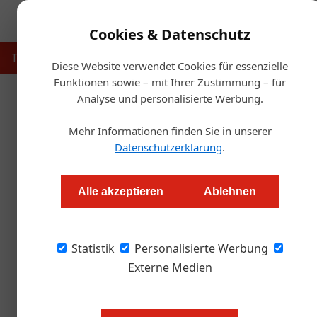
Cookies & Datenschutz
Touristik
Gastronomie
Hotellerie
Handel & Herst
Diese Website verwendet Cookies für essenzielle
Funktionen sowie – mit Ihrer Zustimmung – für
Analyse und personalisierte Werbung.
Startse
Mehr Informationen finden Sie in unserer
Wie geht es I
Datenschutzerklärung
.
Ute Fuith
Alle akzeptieren
Ablehnen
Umfrage der Woche: Wir haben uns in der Bran
Statistik
Situation klarkommen.
Personalisierte Werbung
Externe Medien
Philipp Szemes, Weinstube Szemes, 