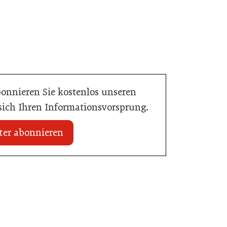
bonnieren Sie kostenlos unseren
 sich Ihren Informationsvorsprung.
ter abonnieren
20. Juli 2026
Initiative zu Bargeldkultur in der
 Nachwuchstalent in
Gastronomie
stronomie
Gastronomie