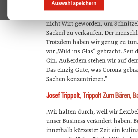
Auswahl speichern
„Es ist für die Branche eine Katas
ein paar nette Worte sind: Unsere 
nicht Wirt geworden, um Schnitzel
Sackerl zu verkaufen. Der menschl
Trotzdem haben wir genug zu tun.
wir „Wild ins Glas“ gebracht. Sei
Gin. Außerdem stehen wir auf de
Das einzig Gute, was Corona gebra
Sachen konzentrieren.“
Josef Trippolt, Trippolt Zum Bären, B
„Wir halten durch, weil wir flexi
unser Business verändert haben. B
innerhalb kürzester Zeit ein kuli