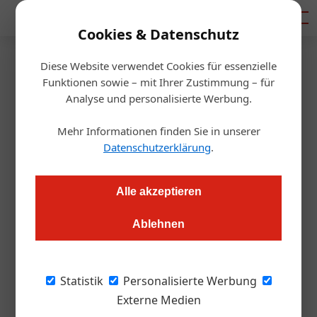
Mediadaten
Cookies & Datenschutz
Diese Website verwendet Cookies für essenzielle
Startseite
/
Gastro & Hotel
Funktionen sowie – mit Ihrer Zustimmung – für
Wiener Donaukanal: Weg frei
Analyse und personalisierte Werbung.
für neue Gastroprojekte
Mehr Informationen finden Sie in unserer
Datenschutzerklärung
.
Redaktion
08.01.2020, 14:51 Uhr
Alle akzeptieren
Im Rechtsstreit um neue Gastronomie-Projekte am Wiener
Ablehnen
Donaukanal gibt es eine Klärung. Einer der bisherigen
Platzhirsche, Gerold Ecker, hat vor Gericht letztinstanzlich
verloren. Damit werden schon heuer zwei neue Projekte
Statistik
Personalisierte Werbung
(teil-)realisiert werden.
Externe Medien