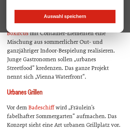
Im Sommer werden am Wiener Donaukanal
zwei neue Gastro-Ideen eröffnen. Wo bisher
Auswahl speichern
der
Adria Beach
stand, wird der Betreiber
Boxircus
mit Container-Elementen eine
Mischung aus sommerlicher Out- und
ganzjähriger Indoor-Bespielung realisieren.
Junge Gastronomen sollen „urbanes
Streetfood“ kredenzen. Das ganze Projekt
nennt sich „Vienna Waterfront“.
Urbanes Grillen
Vor dem
Badeschiff
wird „Fräulein’s
fabelhafter Sommergarten“ aufmachen. Das
Konzept sieht eine Art urbanen Grillplatz vor.