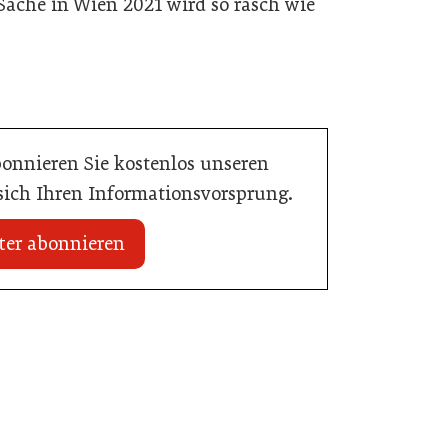
Sache in Wien 2021 wird so rasch wie
bonnieren Sie kostenlos unseren
 sich Ihren Informationsvorsprung.
ter abonnieren
20. Juli 2026
Initiative zu Bargeldkultur in der
 Nachwuchstalent in
Gastronomie
stronomie
Gastronomie