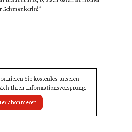
en Brauchtums, typisch österreichischer
er Schmankerln!“
bonnieren Sie kostenlos unseren
 sich Ihren Informationsvorsprung.
ter abonnieren
20. Juli 2026
Initiative zu Bargeldkultur in der
 Nachwuchstalent in