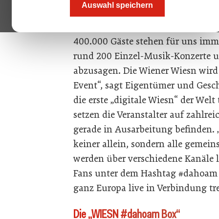
Auswahl speichern
können im Herbst via diverser Soc
Webcam zusammen feiern. „Die Ges
400.000 Gäste stehen für uns imme
rund 200 Einzel-Musik-Konzerte 
abzusagen. Die Wiener Wiesn wird 
Event“, sagt Eigentümer und Gesc
die erste „digitale Wiesn“ der Welt
setzen die Veranstalter auf zahlre
gerade in Ausarbeitung befinden. „
keiner allein, sondern alle gemein
werden über verschiedene Kanäle l
Fans unter dem Hashtag #dahoam
ganz Europa live in Verbindung tre
Die „WIESN #dahoam Box“