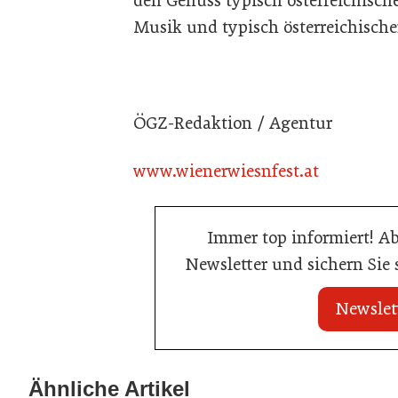
den Genuss typisch österreichisch
Musik und typisch österreichisch
ÖGZ-Redaktion / Agentur
www.wienerwiesnfest.at
Immer top informiert! A
Newsletter und sichern Sie
Newslet
21. Juli 2026
21. Juli 2026
War die Fußball-WM 2026 für Ihren
Stipendium für
Ähnliche Artikel