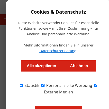
Cookies & Datenschutz
Touristik
Gastronomie
Hotellerie
Handel & Herst
Diese Website verwendet Cookies für essenzielle
Funktionen sowie – mit Ihrer Zustimmung – für
Analyse und personalisierte Werbung.
Startse
Mehr Informationen finden Sie in unserer
Wiener Wie
Datenschutzerklärung
.
Redaktion
Alle akzeptieren
Ablehnen
Nach der Absage des größten Volksfestes der
Statistik
Segel streichen. Als "Ersatz" bitet man jetzt d
Personalisierte Werbung
Externe Medien
Im 10. Jubiläumsjahr wird „Österr
das Fest der Betreiber) digital st