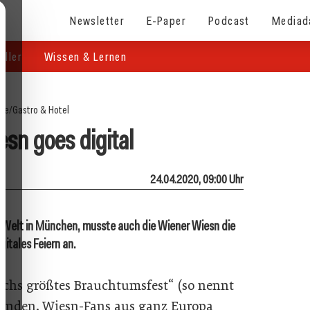
Newsletter
E-Paper
Podcast
Mediad
eller
Wissen & Lernen
ite
/
Gastro & Hotel
sn goes digital
24.04.2020, 09:00 Uhr
 Welt in München, musste auch die Wiener Wiesn die
igitales Feiern an.
eichs größtes Brauchtumsfest“ (so nennt
attfinden. Wiesn-Fans aus ganz Europa