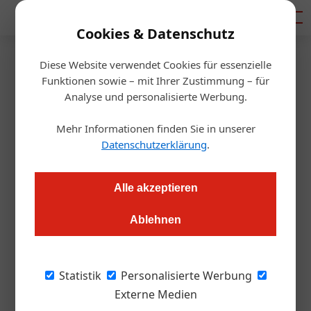
Mediadaten
Cookies & Datenschutz
Diese Website verwendet Cookies für essenzielle
Startseite
/
Gastro & Hotel
Funktionen sowie – mit Ihrer Zustimmung – für
WIFI Wien präsentiert
Analyse und personalisierte Werbung.
Kursprogramm 2021
Mehr Informationen finden Sie in unserer
Datenschutzerklärung
.
Alexander Grübling
14.01.2021, 09:04 Uhr
Alle akzeptieren
Von 18. bis 21. Jänner können Interessierte kostenlos an den
Ablehnen
virtuellen Infotagen teilnehmen und komfortabel Aus- und
Weiterbildung planen.
Statistik
Personalisierte Werbung
Weiterbildung ist der Schlüssel zum Erfolg:
Externe Medien