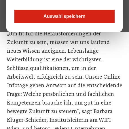
Von 18. bis 21. Jänner veranstaltet das WIFI
Wien Online-Infotage unter
Auswahl speichern
www.wifiwien.at/online-infotage
.
„Um fit für die Herausforderungen der
Zukunft zu sein, müssen wir uns laufend
neues Wissen aneignen. Lebenslange
Weiterbildung ist eine der wichtigsten
Schlüsselqualifikationen, um in der
Arbeitswelt erfolgreich zu sein. Unsere Online
Infotage geben Antwort auf die entscheidende
Frage: Welche persönlichen und fachlichen
Kompetenzen brauche ich, um gut in eine
bewegte Zukunft zu steuern“, sagt Barbara
Kluger-Schieder, Institutsleiterin am WIFI
Wien, und betont: „Wiens Unternehmen