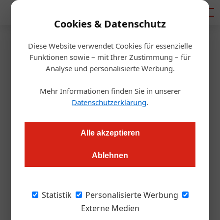
Mediadaten
Cookies & Datenschutz
Diese Website verwendet Cookies für essenzielle
Startseite
/
Gastro & Hotel
Funktionen sowie – mit Ihrer Zustimmung – für
Engpass
Analyse und personalisierte Werbung.
Wird Kohlensäure auch heuer
Mehr Informationen finden Sie in unserer
wieder knapp?
Datenschutzerklärung
.
Alexander Grübling
15.05.2023, 16:22 Uhr
Alle akzeptieren
Ablehnen
Von der Schankgas-Knappheit im Sommer können
Gastronomen ein Lied singen. Industriegas-Spezialist Messer
Austria setzt jetzt auf Recycling
Statistik
Personalisierte Werbung
Externe Medien
Trotz der prognostizierten CO
-Knappheit am