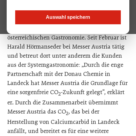
2
Gasmarkt diesen Sommer verspricht
Auswahl speichern
Industriegas-Spezialist Messer eine
kontinuierliche Versorgung der
österreichischen Gastronomie. Seit Februar ist
Harald Hörmanseder bei Messer Austria tätig
und betreut dort unter anderem die Kunden
aus der Systemgastronomie: „Durch die enge
Partnerschaft mit der Donau Chemie in
Landeck hat Messer Austria die Grundlage für
eine sorgenfreie CO
-Zukunft gelegt“, erklärt
2
er. Durch die Zusammenarbeit übernimmt
Messer Austria das CO
, das bei der
2
Herstellung von Calciumcarbid in Landeck
anfällt, und bereitet es für eine weitere