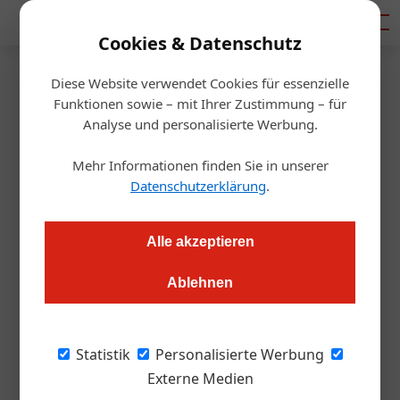
Mediadaten
Cookies & Datenschutz
Diese Website verwendet Cookies für essenzielle
Startseite
/
Gastro & Hotel
Funktionen sowie – mit Ihrer Zustimmung – für
Wirtshausklasse macht Schule
Analyse und personalisierte Werbung.
Mehr Informationen finden Sie in unserer
Redaktion.OEGZ
31.08.2018, 13:10 Uhr
Datenschutzerklärung
.
An der Tourismusschule HLF Krems wird im neuen Schuljahr
Alle akzeptieren
niederösterreichische Lebenskultur gelehrt.
Ablehnen
Mit dem kommenden Schuljahr tritt an der
Tourismusschule HLF Krems die neue
Statistik
Personalisierte Werbung
Initiative „Die Klasse Wirtshauskultur
Externe Medien
Niederösterreich“ in Kraft. Der Lehrplan wurde