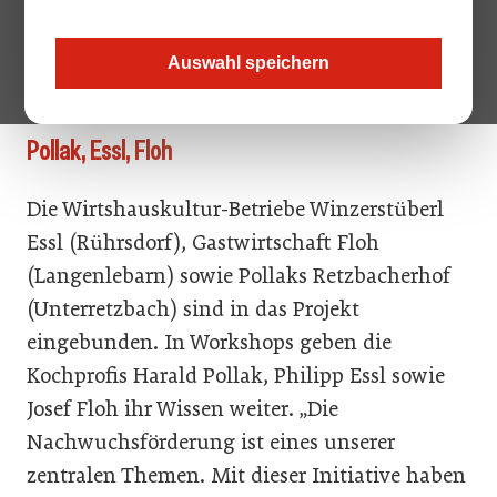
um neue Inhalte – Workshops und Seminare
– der Niederösterreichischen Wirtshauskultur
Auswahl speichern
erweitert.
Pollak, Essl, Floh
Die Wirtshauskultur-Betriebe Winzerstüberl
Essl (Rührsdorf), Gastwirtschaft Floh
(Langenlebarn) sowie Pollaks Retzbacherhof
(Unterretzbach) sind in das Projekt
eingebunden. In Workshops geben die
Kochprofis Harald Pollak, Philipp Essl sowie
Josef Floh ihr Wissen weiter. „Die
Nachwuchsförderung ist eines unserer
zentralen Themen. Mit dieser Initiative haben