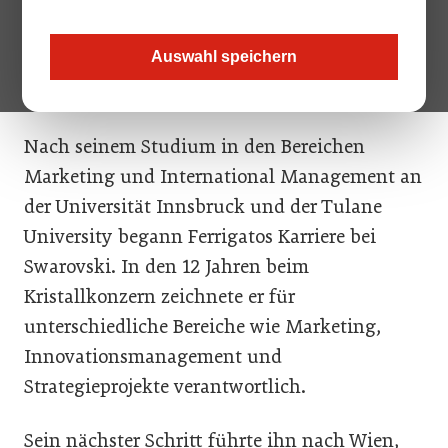
Geschäftsführer: Seit dem 1. September leitet
Markus Ferrigato die Geschicke des
Auswahl speichern
bekannten Gastro- und Hotelleriewaren-
Herstellers.
Nach seinem Studium in den Bereichen
Marketing und International Management an
der Universität Innsbruck und der Tulane
University begann Ferrigatos Karriere bei
Swarovski. In den 12 Jahren beim
Kristallkonzern zeichnete er für
unterschiedliche Bereiche wie Marketing,
Innovationsmanagement und
Strategieprojekte verantwortlich.
Sein nächster Schritt führte ihn nach Wien,