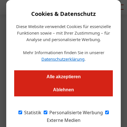
Mediadaten
Cookies & Datenschutz
Diese Website verwendet Cookies für essenzielle
Startseite
/
Gastro & Hotel
Funktionen sowie – mit Ihrer Zustimmung – für
WMF Österreich hat einen
Analyse und personalisierte Werbung.
neuen Geschäftsführer
Mehr Informationen finden Sie in unserer
Datenschutzerklärung
.
Redaktion
07.10.2021, 09:04 Uhr
Alle akzeptieren
Markus Ferrigato leitet nunmehr die Geschicke der
Ablehnen
Österreich-Niederlassung des Herstellers von Gastronomie-
und Hotelleriewaren.
Statistik
Personalisierte Werbung
Die WMF in Österreich hat einen neuen
Externe Medien