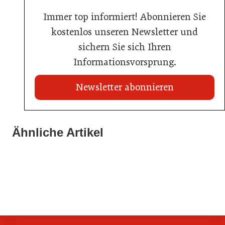
Immer top informiert! Abonnieren Sie
kostenlos unseren Newsletter und
sichern Sie sich Ihren
Informationsvorsprung.
Newsletter abonnieren
21. Juli 2026
21. Juli 2026
War die Fußball-WM 2026 für Ihren Betrieb ein
Ähnliche Artikel
Stipendium für Nachwuchstalent in der Wiener
Geschäft?
20. Juli 2026
Gastronomie
Initiative zu Bargeldkultur in der Gastronomie
Gastronomie
Gastronomie
Gastronomie