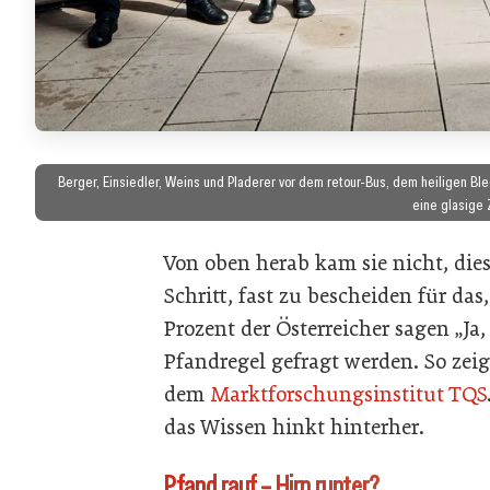
Berger, Einsiedler, Weins und Pladerer vor dem retour-Bus, dem heiligen Blec
eine glasige 
Von oben herab kam sie nicht, die
Schritt, fast zu bescheiden für da
Prozent der Österreicher sagen „Ja
Pfandregel gefragt werden. So zei
dem
Marktforschungsinstitut TQS
das Wissen hinkt hinterher.
Pfand rauf – Hirn runter?