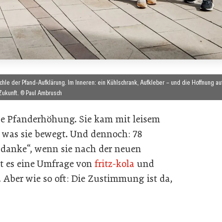
hle der Pfand-Aufklärung. Im Inneren: ein Kühlschrank, Aufkleber – und die Hoffnung au
Zukunft. © Paul Ambrusch
se Pfanderhöhung. Sie kam mit leisem
s, was sie bewegt. Und dennoch: 78
, danke“, wenn sie nach der neuen
gt es eine Umfrage von
fritz-kola
und
. Aber wie so oft: Die Zustimmung ist da,