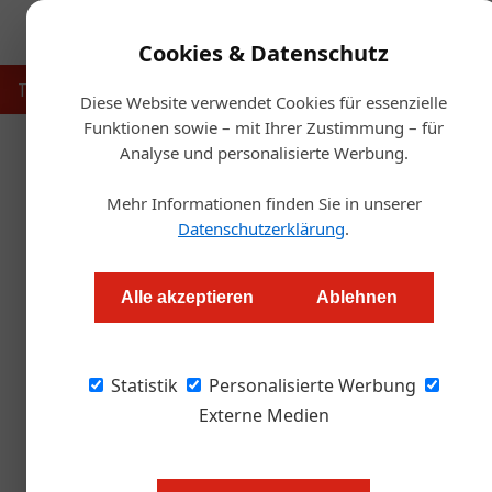
Cookies & Datenschutz
Touristik
Gastronomie
Hotellerie
Handel & Herst
Diese Website verwendet Cookies für essenzielle
Funktionen sowie – mit Ihrer Zustimmung – für
Analyse und personalisierte Werbung.
Star
Mehr Informationen finden Sie in unserer
Datenschutzerklärung
.
Der stille Aufs
Alle akzeptieren
Ablehnen
Redaktion.OEGZ
Statistik
Personalisierte Werbung
Eine neue Umfrage zeigt: Die Österreicher ste
System eigentlich funktioniert. Ein Drittel er
Externe Medien