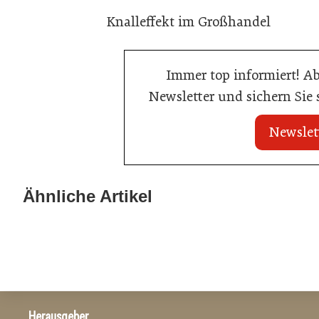
Knalleffekt im Großhandel
Immer top informiert! A
Newsletter und sichern Sie
Newslet
20. Juli 2026
Metro Österreich: Wechsel in der
Ähnliche Artikel
23. Juni 2026
Chef-Etage
Sixty Rum
Handel
Allgemein
Herausgeber