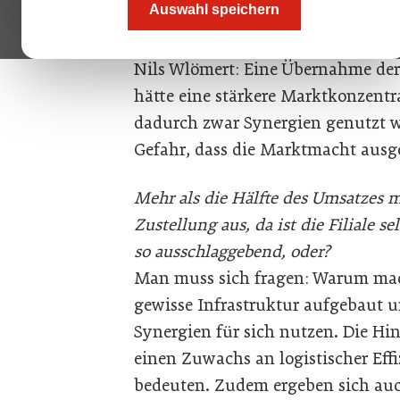
Auswahl speichern
ÖGZ:
Was bedeutet eine Übernahm
für Gastronomen und Hoteliers?
Nils Wlömert: Eine Übernahme de
hätte eine stärkere Marktkonzentr
dadurch zwar Synergien genutzt we
Gefahr, dass die Marktmacht ausge
Mehr als die Hälfte des Umsatzes 
Zustellung aus, da ist die Filiale s
so ausschlaggebend, oder?
Man muss sich fragen: Warum mac
gewisse Infrastruktur aufgebaut
Synergien für sich nutzen. Die H
einen Zuwachs an logistischer Effi
bedeuten. Zudem ergeben sich auch