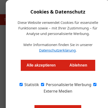
Cookies & Datenschutz
Touristik
Gastronomie
Hotellerie
Handel & Herst
Diese Website verwendet Cookies für essenzielle
Funktionen sowie – mit Ihrer Zustimmung – für
Analyse und personalisierte Werbung.
Star
Mehr Informationen finden Sie in unserer
Datenschutzerklärung
.
Was die AGM-Überna
Alle akzeptieren
Ablehnen
Redaktion
Statistik
Personalisierte Werbung
Was bedeutet die AGM-Übernahme durch Metro 
Mitbewerber darstellen? Die ÖGZ hat mit Nils 
Externe Medien
Science an der WU Wien, gesprochen.