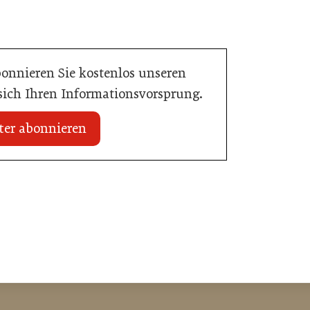
bonnieren Sie kostenlos unseren
 sich Ihren Informationsvorsprung.
ter abonnieren
16. Juni 2026
Schlumberger übernimmt Marken von
Eggers & Franke
Handel