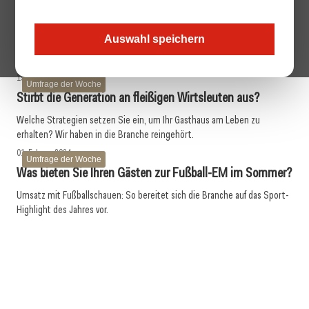
22. Mai 2024
Umfrage der Woche
Was bringen Lehrlingswettbewerbe?
Auswahl speichern
Helfen Wettbewerbe Schülern dabei, ihre Kreativität und Kritikfähigkeit
zu entwickeln? Wir haben uns umgehört.
15. Februar 2024
Umfrage der Woche
Stirbt die Generation an fleißigen Wirtsleuten aus?
Welche Strategien setzen Sie ein, um Ihr Gasthaus am Leben zu
erhalten? Wir haben in die Branche reingehört.
01. Februar 2024
Umfrage der Woche
Was bieten Sie Ihren Gästen zur Fußball-EM im Sommer?
Umsatz mit Fußballschauen: So bereitet sich die Branche auf das Sport-
Highlight des Jahres vor.
02. November 2023
30. November 2023
Was bedeutet Ihnen und Ihrem Betrieb der Guide
Wie läuft das Weihnachtsgeschäft?
19. Oktober 2023
Michelin?
Mehraufwand durch Einwegpfand?
Umfrage der Woche
Umfrage der Woche