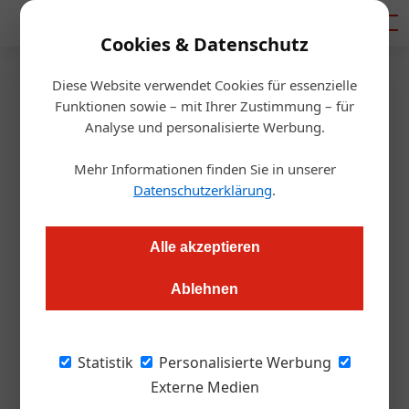
Mediadaten
Cookies & Datenschutz
Diese Website verwendet Cookies für essenzielle
Startseite
/
Umfrage der Woche
Funktionen sowie – mit Ihrer Zustimmung – für
Energiekosten
Analyse und personalisierte Werbung.
ÖGZ-Umfrage: Wie sieht es
Mehr Informationen finden Sie in unserer
jetzt mit Ihren Energiekosten
Datenschutzerklärung
.
aus?
Alle akzeptieren
Ute Fuith
08.09.2022, 09:03 Uhr
Ablehnen
Wir haben uns in der Branche umgehört: Sonja Wimmer,
Statistik
Personalisierte Werbung
Alexander Ipp, Gerhard Aigner, Jürgen Geyer und Rudolf
Externe Medien
Kirschenhofer haben Antworten für uns.