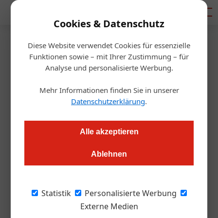
Mediadaten
Cookies & Datenschutz
Diese Website verwendet Cookies für essenzielle
Startseite
/
Wissen & Lernen
Funktionen sowie – mit Ihrer Zustimmung – für
Berührungslos und bestens
Analyse und personalisierte Werbung.
vernetzt
Mehr Informationen finden Sie in unserer
Datenschutzerklärung
.
Redaktion.OEGZ
21.01.2013, 00:00 Uhr
Alle akzeptieren
Der Salzburger Hygiene-Spezialist Hagleitner bietet jetzt
Ablehnen
auch berührungslose Armaturen und investiert in die Zukunft
Das weltweite Datenvolumen verdoppelt sich
Statistik
Personalisierte Werbung
alle zwei Jahre. Die für die Einhaltung von
Externe Medien