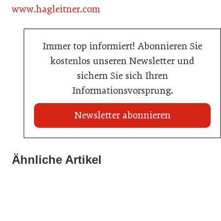
www.hagleitner.com
Immer top informiert! Abonnieren Sie
kostenlos unseren Newsletter und
sichern Sie sich Ihren
Informationsvorsprung.
Newsletter abonnieren
Ähnliche Artikel
20. Juli 2026
KI-Suche: Österreichs Hotels sind kaum sichtbar
23. Juni 2026
15. April 2026
Nur einer schaffte den Sprung zum Küchenmeister
BEAM 2026: Die Branche blickt nach Bozen
Hotellerie
Gastronomie