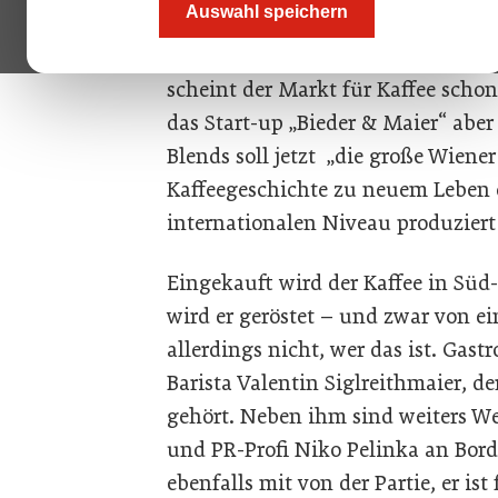
Auswahl speichern
beachtliche Menge darstellt. Vor a
Trend zu qualitativ hochwertigem 
scheint der Markt für Kaffee schon
das Start-up „Bieder & Maier“ aber
Blends soll jetzt „die große Wiener
Kaffeegeschichte zu neuem Leben
internationalen Niveau produziert
Eingekauft wird der Kaffee in Süd
wird er geröstet – und zwar von ei
allerdings nicht, wer das ist. Ga
Barista Valentin Siglreithmaier, d
gehört. Neben ihm sind weiters W
und PR-Profi Niko Pelinka an Bord
ebenfalls mit von der Partie, er is