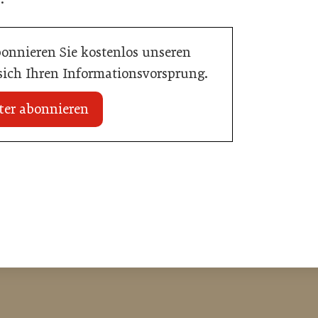
bonnieren Sie kostenlos unseren
 sich Ihren Informationsvorsprung.
ter abonnieren
03. Juni 2026
Henkell Freixenet Austria: Neue
Doppelspitze für Marketing und
ffte den Sprung zum
Vertrieb
Getränke