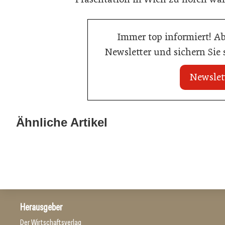
Immer top informiert! A
Newsletter und sichern Sie
Newslet
20. Juli 2026
23. Juni 2026
KI-Suche: Österreichs Hotels sind
Nur einer scha
Ähnliche Artikel
kaum sichtbar
Küchenmeister
Hotellerie
Gastronomie
Herausgeber
Der Wirtschaftsverlag