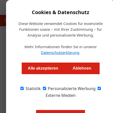
Cookies & Datenschutz
Touristik
Gastronomie
Hotellerie
Handel & Herst
Diese Website verwendet Cookies für essenzielle
Funktionen sowie – mit Ihrer Zustimmung – für
Analyse und personalisierte Werbung.
Start
Mehr Informationen finden Sie in unserer
Kaffee: Ein neuer 
Datenschutzerklärung
.
Alexander Grübling
Alle akzeptieren
Ablehnen
Mit sechs verschiedenen Blends geht die neu
Statistik
Hinter der Marke stehen unter anderem Werber
Personalisierte Werbung
PR-Profi Niko Pelinka.
Externe Medien
Jeder Österreicher trinkt im Schni