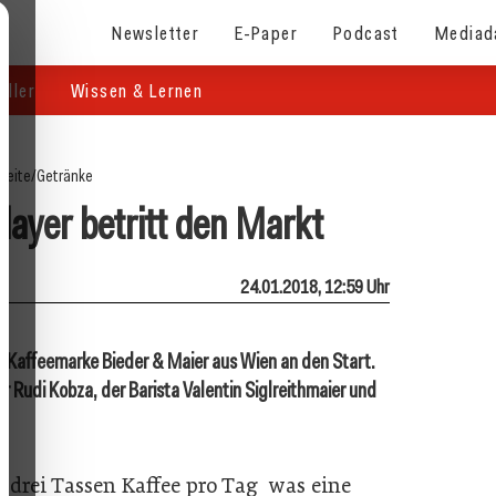
Newsletter
E-Paper
Podcast
Mediad
eller
Wissen & Lernen
seite
/
Getränke
Player betritt den Markt
24.01.2018, 12:59 Uhr
e Kaffeemarke Bieder & Maier aus Wien an den Start.
 Rudi Kobza, der Barista Valentin Siglreithmaier und
tt drei Tassen Kaffee pro Tag was eine