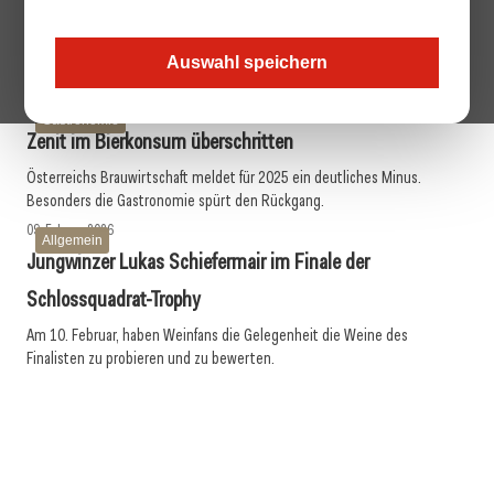
Allgemein
Vienna Whisky Festival 2026
Das Vienna Whisky Festival bringt im April internationale Whiskyvielfalt
Auswahl speichern
und Fachwissen in die Ottakringer Brauerei.
24. Februar 2026
Gastronomie
Zenit im Bierkonsum überschritten
Österreichs Brauwirtschaft meldet für 2025 ein deutliches Minus.
Besonders die Gastronomie spürt den Rückgang.
09. Februar 2026
Allgemein
Jungwinzer Lukas Schiefermair im Finale der
Schlossquadrat-Trophy
Am 10. Februar, haben Weinfans die Gelegenheit die Weine des
Finalisten zu probieren und zu bewerten.
03. Februar 2026
22. Januar 2026
Selezione Italia im Hotel Regina
07. Januar 2026
Stiegl übernimmt Exklusivvertrieb von Carlsberg
Barolo & Friends
Gastro & Hotel