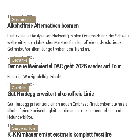
Gastronomie
Gastro & Hotel
11. Dezember 2025
Gastronomie
Alkoholfreie Alternativen boomen
Laut aktueller Analyse von NielsenIQ zählen Österreich und die Schweiz
weltweit zu den führenden Märkten für alkoholfreie und-reduzierte
Getränke. Vor allem Junge treiben den Trend an.
03. Dezember 2025
Getränke
Der neue Weinviertel DAC geht 2026 wieder auf Tour
Fruchtig. Würzig-pfeffrig. Frisch!
01. Dezember 2025
Getränke
Gut Hardegg erweitert alkoholfreie Linie
Gut Hardegg präsentiert einen neuen Embrizzo-Traubenkombucha als
alkoholfreien Speisenbegleiter – diesmal mit Zitronenmelisse und
Holunderblüte.
11. November 2025
Gastro & Hotel
K+K Kirnbauer erntet erstmals komplett fossilfrei