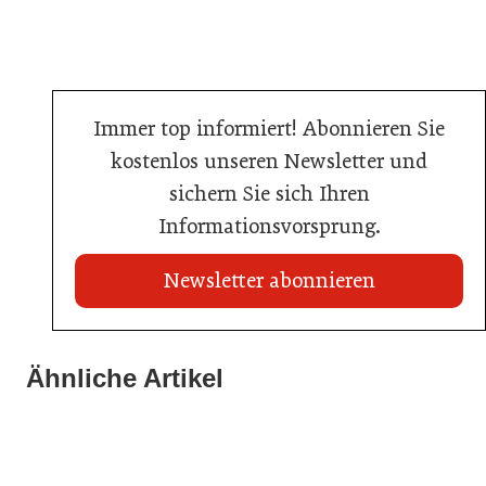
Immer top informiert! Abonnieren Sie
kostenlos unseren Newsletter und
sichern Sie sich Ihren
Informationsvorsprung.
Newsletter abonnieren
21. Juli 2026
21. Juli 2026
War die Fußball-WM 2026 für Ihren Betrieb ein
Ähnliche Artikel
Stipendium für Nachwuchstalent in der Wiener
Geschäft?
20. Juli 2026
Gastronomie
Initiative zu Bargeldkultur in der Gastronomie
Gastronomie