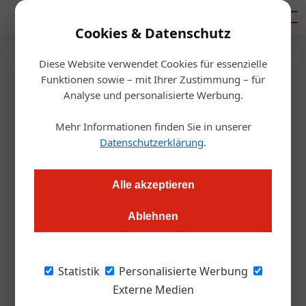
Mediadaten
Cookies & Datenschutz
Diese Website verwendet Cookies für essenzielle
Startseite
/
Gastronomie
Funktionen sowie – mit Ihrer Zustimmung – für
Gastronomie
Analyse und personalisierte Werbung.
Alkoholfreie Alternativen
Mehr Informationen finden Sie in unserer
boomen
Datenschutzerklärung
.
Alexander Grübling
11.12.2025, 07:59 Uhr
Alle akzeptieren
Ablehnen
Laut aktueller Analyse von NielsenIQ zählen Österreich und
die Schweiz weltweit zu den führenden Märkten für
alkoholfreie und-reduzierte Getränke. Vor allem Junge
Statistik
Personalisierte Werbung
treiben den Trend an.
Externe Medien