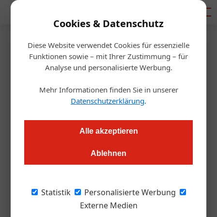
Mediadaten
Cookies & Datenschutz
Diese Website verwendet Cookies für essenzielle
Startseite
/
Getränke
Funktionen sowie – mit Ihrer Zustimmung – für
Alkoholfrei
Analyse und personalisierte Werbung.
Gut Hardegg erweitert
Mehr Informationen finden Sie in unserer
alkoholfreie Linie
Datenschutzerklärung
.
Redaktion.OEGZ
01.12.2025, 13:03 Uhr
Alle akzeptieren
Ablehnen
Das Weingut Graf Hardegg aus dem nördlichen Weinviertel
bringt eine neue Variante seiner alkoholfreien Weinalternative
Embrizzo auf den Markt. Nach dem erfolgreichen Start der
Statistik
Personalisierte Werbung
Sorte Hibiskus & Hagebutte im Vorjahr ergänzt nun ein Brut-
Externe Medien
Stil mit Zitronenmelisse und Holunderblüte das Sortiment.