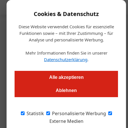
Mediadaten
Cookies & Datenschutz
Diese Website verwendet Cookies für essenzielle
Startseite
/
Gastronomie
Funktionen sowie – mit Ihrer Zustimmung – für
Mindful-Drinking-Festival
Analyse und personalisierte Werbung.
kehrt zurück
Mehr Informationen finden Sie in unserer
Datenschutzerklärung
.
Redaktion.OEGZ
23.03.2026, 14:31 Uhr
Alle akzeptieren
Mit der vierten Ausgabe des „Aperitivo Spring“ lädt Liquid
Ablehnen
Market Ende März erneut zum Afterwork-Format rund um
Aperitivo-Kultur und alkoholarme Getränke nach Wien. Zwei
Tage lang steht das bewusste Genießen im Mittelpunkt.
Statistik
Personalisierte Werbung
Externe Medien