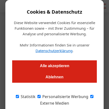
Mediadaten
Cookies & Datenschutz
Diese Website verwendet Cookies für essenzielle
Startseite
/
Getränke
Funktionen sowie – mit Ihrer Zustimmung – für
Neu von Jägermeister: Das
Analyse und personalisierte Werbung.
Manifest
Mehr Informationen finden Sie in unserer
Datenschutzerklärung
.
Thomas Askan Vierich
01.03.2017, 16:02 Uhr
Alle akzeptieren
Szene ist nicht genug: Jägermeister möchte den
Ablehnen
Premiummarkt erobern und launcht einen neuen Kräuterlikör
Junge Leute, die Shots mit Jägermeister
Statistik
Personalisierte Werbung
trinken, sind den weltberühmten
Externe Medien