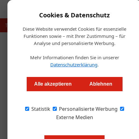
Cookies & Datenschutz
Touristik
Gastronomie
Hotellerie
Handel & Herst
Diese Website verwendet Cookies für essenzielle
Funktionen sowie – mit Ihrer Zustimmung – für
Analyse und personalisierte Werbung.
Start
Mehr Informationen finden Sie in unserer
Rrrrö
Datenschutzerklärung
.
Redaktion
Alle akzeptieren
Ablehnen
ÖLMÜHLE SCHANTL: ÖGZ-Gold für herrlich nu
Statistik
Personalisierte Werbung
Externe Medien
© Alexander Grübling
Der Betrieb in Weitersfeld an der M