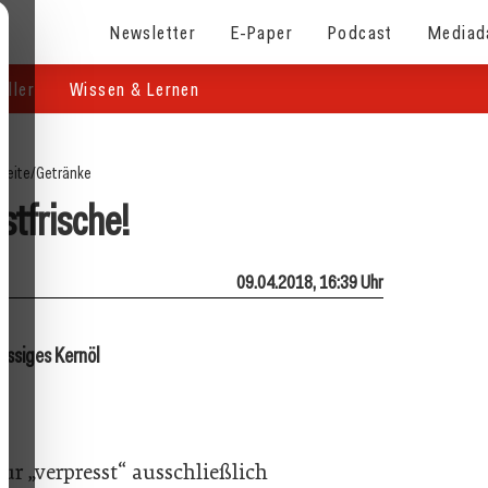
Newsletter
E-Paper
Podcast
Mediad
eller
Wissen & Lernen
seite
/
Getränke
stfrische!
09.04.2018, 16:39 Uhr
ssiges Kernöl
ur „verpresst“ ausschließlich