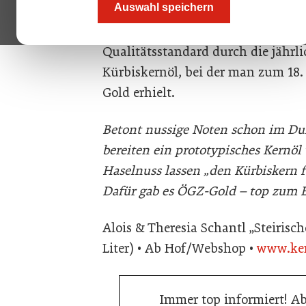
Auswahl speichern
Kürbiskerne aus eigenem Anbau, A
reiner Handarbeit durchgeführt. D
Qualitätsstandard durch die jährl
Kürbiskernöl, bei der man zum 18.
Gold erhielt.
Betont nussige Noten schon im Duft
bereiten ein prototypisches Kernöl
Haselnuss lassen „den Kürbiskern fa
Dafür gab es ÖGZ-Gold – top zum E
Alois & Theresia Schantl „Steirisch
Liter) • Ab Hof/Webshop •
www.ker
Immer top informiert! A