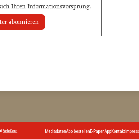
 sich Ihren Informationsvorsprung.
ter abonnieren
03. Juni 2026
Henkell Freixenet Austria: Neue
Doppelspitze für Marketing und
ffte den Sprung zum
Vertrieb
Getränke
it
VeloCore
Mediadaten
Abo bestellen
E-Paper App
Kontakt
Impres