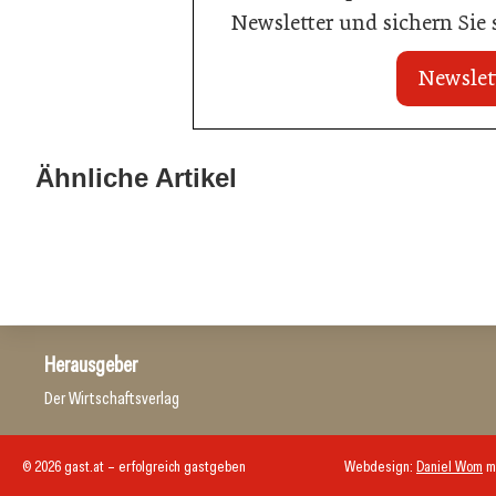
Newsletter und sichern Sie
Newslet
20. Juli 2026
23. Juni 2026
KI-Suche: Österreichs Hotels sind
Nur einer scha
Ähnliche Artikel
kaum sichtbar
Küchenmeister
Hotellerie
Gastronomie
Herausgeber
Der Wirtschaftsverlag
© 2026 gast.at – erfolgreich gastgeben
Webdesign:
Daniel Wom
m