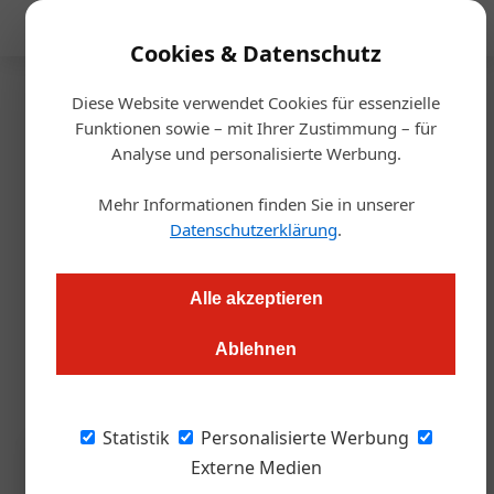
Mediadaten
Cookies & Datenschutz
Diese Website verwendet Cookies für essenzielle
Startseite
/
Allgemein
Funktionen sowie – mit Ihrer Zustimmung – für
100 Jahre Ramsa-Wolf
Analyse und personalisierte Werbung.
Mehr Informationen finden Sie in unserer
m.hoeller@wirtschaftsverlag.at
22.06.2026, 07:59 Uhr
Datenschutzerklärung
.
Die Wiener Senfmanufaktur Ramsa-Wolf feiert 2026 ihr 100-
Alle akzeptieren
jähriges Bestehen und bringt zum Jubiläum zwei neue
Spezialitäten auf den Markt: Ramsa Bio Senfkaviar und Ramsa
Ablehnen
Feigen Senf.
Statistik
Personalisierte Werbung
Externe Medien