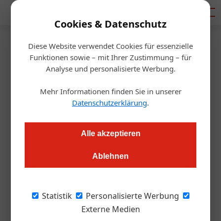
Mediadaten
Cookies & Datenschutz
Diese Website verwendet Cookies für essenzielle
Startseite
/
Allgemein
Funktionen sowie – mit Ihrer Zustimmung – für
Der beste Wein zu
Analyse und personalisierte Werbung.
Martinigansl und Wildbret
Mehr Informationen finden Sie in unserer
Datenschutzerklärung
.
Redaktion
10.10.2019, 16:34 Uhr
Alle akzeptieren
Wild! Martini-Gansl! Allein die Worte lassen einem das
Ablehnen
Wasser im Mund zusammenlaufen. Besser als Wasser
allerdings schmeckt Wein zu Wildbret und Martinigansl.
Statistik
Personalisierte Werbung
Welche Sorten am besten passen, klärte das
Externe Medien