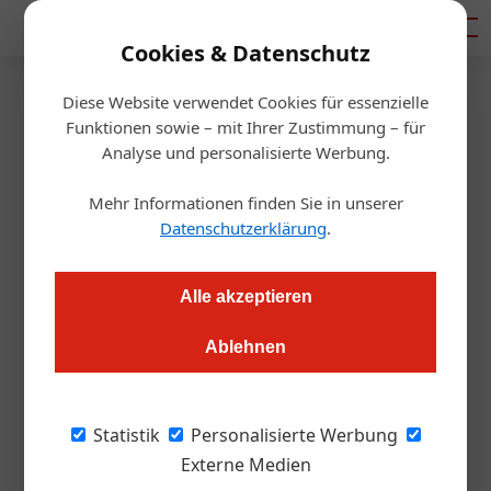
Mediadaten
Cookies & Datenschutz
Diese Website verwendet Cookies für essenzielle
Startseite
/
Allgemein
Funktionen sowie – mit Ihrer Zustimmung – für
Ukraine-Krieg
Analyse und personalisierte Werbung.
„Die Lage ist sehr angespannt!“
Mehr Informationen finden Sie in unserer
Datenschutzerklärung
.
Redaktion
08.03.2022, 14:54 Uhr
Alle akzeptieren
Exklusiv: wie ist die Lage in Russland? Die ÖGZ hat Gerald
Böhm von der Österreich Werbung in Moskau via
Ablehnen
Videotelefonie erreicht:
Statistik
Personalisierte Werbung
Sie sind noch in Moskau, wie ist gerade das
Externe Medien
Leben und die Arbeit dort?