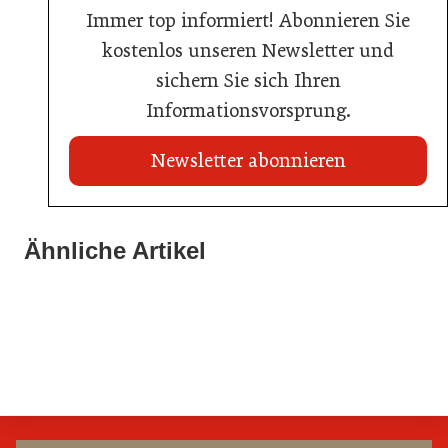
Immer top informiert! Abonnieren Sie
kostenlos unseren Newsletter und
sichern Sie sich Ihren
Informationsvorsprung.
Newsletter abonnieren
02. Juli 2026
Ähnliche Artikel
20. Juli 2026
Radisson ersetzt Bestpreisgarantie durch
Neun von zehn Betrieben finden kaum Personal
02. Juli 2026
automatisierten Preisabgleich
80 Jahre ÖGZ
Allgemein
Allgemein
Allgemein