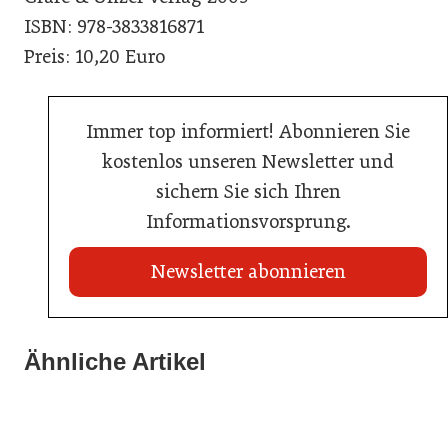
ISBN: 978-3833816871
Preis: 10,20 Euro
Immer top informiert! Abonnieren Sie
kostenlos unseren Newsletter und
sichern Sie sich Ihren
Informationsvorsprung.
Newsletter abonnieren
02. Juli 2026
Ähnliche Artikel
20. Juli 2026
Radisson ersetzt Bestpreisgarantie durch
Neun von zehn Betrieben finden kaum Personal
02. Juli 2026
automatisierten Preisabgleich
80 Jahre ÖGZ
Allgemein