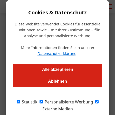
Mediadaten
Cookies & Datenschutz
Diese Website verwendet Cookies für essenzielle
Startseite
/
Allgemein
Funktionen sowie – mit Ihrer Zustimmung – für
Einfach gut, super günstig
Analyse und personalisierte Werbung.
Mehr Informationen finden Sie in unserer
Redaktion.OEGZ
26.03.2009, 16:10 Uhr
Datenschutzerklärung
.
Lecker essen für wenig Geld trotz steigender
Alle akzeptieren
Lebensmittelpreise. Dieser Wunsch hat inzwischen bei vielen
ein neues Bewusstsein für kostengünstiges Einkaufen und
Ablehnen
Qualität geweckt hat. Denn gut und günstig schließt sich
keineswegs aus.
Statistik
Personalisierte Werbung
Externe Medien
Das Geheimnis: regionale Produkte der