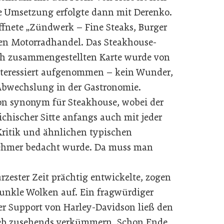
ie Umsetzung erfolgte dann mit Derenko.
ffnete „Zündwerk – Fine Steaks, Burger
den Motorradhandel. Das Steakhouse-
ch zusammengestellten Karte wurde von
nteressiert aufgenommen – kein Wunder,
 Abwechslung in der Gastronomie.
ion synonym für Steakhouse, wobei der
chischer Sitte anfangs auch mit jeder
ritik und ähnlichen typischen
hmer bedacht wurde. Da muss man
rzester Zeit prächtig entwickelte, zogen
kle Wolken auf. Ein fragwürdiger
r Support von Harley-Davidson ließ den
eb zusehends verkümmern. Schon Ende