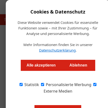
Cookies & Datenschutz
Touristik
Gastronomie
Hotellerie
Handel & Herst
Diese Website verwendet Cookies für essenzielle
Funktionen sowie – mit Ihrer Zustimmung – für
Analyse und personalisierte Werbung.
Start
Mehr Informationen finden Sie in unserer
Datenschutzerklärung
.
Von Milwauk
Alle akzeptieren
Ablehnen
Markus Höller
Statistik
Personalisierte Werbung
Als Erich Windisch vor zehn Jahren in Strassh
noch nicht abzusehen, wie sich das Projekt 
Externe Medien
Gut, die rund sieben Kilometer lan