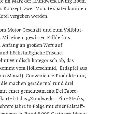
te im März der „Zündwerk Living Room“
es Konzept, zwei Monate später konnten
otel vergeben werden.
 vom Motor-Geschäft und zum Vollblut-
. Mit einem gewissen Faible fürs
n Anfang an großen Wert auf
 und höchstmögliche Frische.
ehnt Windisch kategorisch ab, das
) kommt vom Höllerschmid, Erdäpfel aus
pro Monat). Convenience-Produkte nur,
 die machen gerade mal rund drei
mit einer gemeinsam mit Del Fabro-
karte ist das „Zündwerk – Fine Steaks,
rere Jahre in Folge mit einer Falstaff-
ter denn je. Rund 5.000 Gäste pro Monat