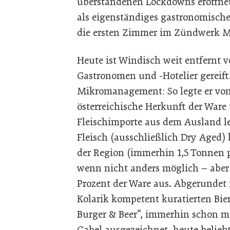
überstandenen Lockdowns eröffne
als eigenständiges gastronomisch
die ersten Zimmer im Zündwerk M
Heute ist Windisch weit entfernt
Gastronomen und -Hotelier gereift
Mikromanagement: So legte er vo
österreichische Herkunft der Ware
Fleischimporte aus dem Ausland l
Fleisch (ausschließlich Dry Aged
der Region (immerhin 1,5 Tonnen 
wenn nicht anders möglich – aber
Prozent der Ware aus. Abgerundet 
Kolarik kompetent kuratierten Bier
Burger & Beer“, immerhin schon meh
Gabel ausgezeichnet, heute belieb