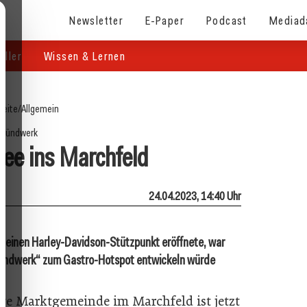
Newsletter
E-Paper
Podcast
Mediad
eller
Wissen & Lernen
seite
/
Allgemein
Zündwerk
ee ins Marchfeld
24.04.2023, 14:40 Uhr
of einen Harley-Davidson-Stützpunkt eröffnete, war
„Zündwerk“ zum Gastro-Hotspot entwickeln würde
ge Marktgemeinde im March­feld ist jetzt