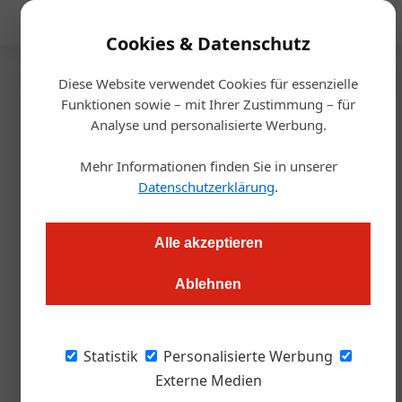
Mediadaten
Cookies & Datenschutz
Diese Website verwendet Cookies für essenzielle
Startseite
/
Allgemein
Funktionen sowie – mit Ihrer Zustimmung – für
Dosage
Analyse und personalisierte Werbung.
Champagner fürs Volk
Mehr Informationen finden Sie in unserer
Datenschutzerklärung
.
Markus Höller
16.02.2023, 09:08 Uhr
Alle akzeptieren
Vor fünf Jahren eröffnete Quereinsteiger Friso Schopper seine
Champagnerbar „Dosage“ in der Wiener Innenstadt. Mit dem
Ablehnen
festen Vorsatz, das französische Edelgetränk völlig neu zu
positionieren. Quod erat demonstrandum
Statistik
Personalisierte Werbung
Externe Medien
Friso Schopper schnöde als Tausendsassa zu