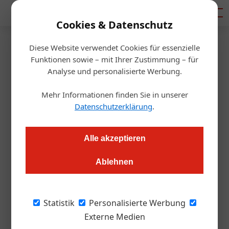
Mediadaten
Cookies & Datenschutz
Diese Website verwendet Cookies für essenzielle
Startseite
/
Allgemein
Funktionen sowie – mit Ihrer Zustimmung – für
Charity
Analyse und personalisierte Werbung.
Fünf Köche und ein Menü für
Mehr Informationen finden Sie in unserer
den guten Zweck
Datenschutzerklärung
.
Alexander Grübling
07.04.2022, 09:57 Uhr
Alle akzeptieren
Ablehnen
Innviertler Haubenköche stellen sich wieder in den Dienst der
guten Sache: Im Rahmen des „Innviertler Biermärz“ wird
wieder wieder gemeinsam aufgekocht. Der Erlös der
Statistik
Personalisierte Werbung
Veranstaltung am Donnerstag, 28. April, dient wie immer
Externe Medien
wohltätigen Zwecken.