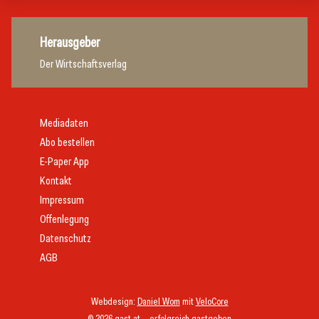
Herausgeber
Der Wirtschaftsverlag
Mediadaten
Abo bestellen
E-Paper App
Kontakt
Impressum
Offenlegung
Datenschutz
AGB
Webdesign:
Daniel Wom
mit
VeloCore
© 2026 gast.at – erfolgreich gastgeben