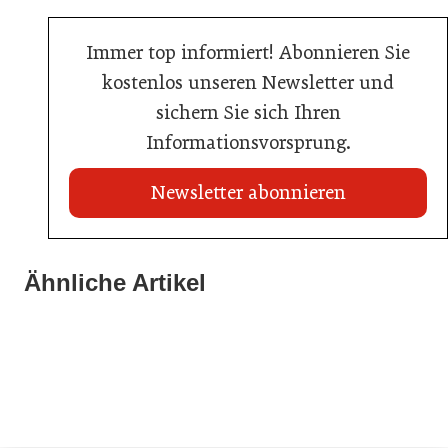
Immer top informiert! Abonnieren Sie
kostenlos unseren Newsletter und
sichern Sie sich Ihren
Informationsvorsprung.
Newsletter abonnieren
02. Juli 2026
Ähnliche Artikel
20. Juli 2026
Radisson ersetzt Bestpreisgarantie durch
Neun von zehn Betrieben finden kaum Personal
02. Juli 2026
automatisierten Preisabgleich
80 Jahre ÖGZ
Allgemein
Allgemein
Allgemein