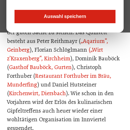
Die Innviertler Kochelite trifft sich im
Fill
Auswahl speichern
Future Dome in Gurten
, um sich in den Dienst
der guten Sache zu stellen. Das Quintett
besteht aus Peter Reithmayr (
„Aqarium“,
Geinberg
), Florian Schlöglmann
(„Wirt
z’Kraxenberg“, Kirchheim
), Dominik Bauböck
(
Gasthof Bauböck, Gurten
), Christoph
Forthuber (
Restaurant Forthuber im Bräu,
Munderfing
) und Daniel Hutsteiner
(
Kirchenwirt, Diersbach
). Wie schon in den
Vorjahren wird der Erlös des kulinarischen
Gipfeltreffens auch heuer wieder einer
wohltätigen Organisation im Innviertel
gespendet.