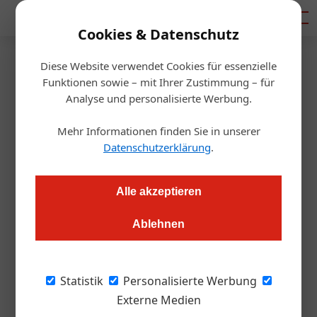
Mediadaten
Cookies & Datenschutz
Diese Website verwendet Cookies für essenzielle
Startseite
/
Allgemein
Funktionen sowie – mit Ihrer Zustimmung – für
heilsame nahrung
Analyse und personalisierte Werbung.
Mehr Informationen finden Sie in unserer
Redaktion.OEGZ
12.12.2006, 14:13 Uhr
Datenschutzerklärung
.
"heilsame nahrung" heißt das wertvolle Kochbuch eines
Alle akzeptieren
kleinen Teams rund um die berühmte Gastronomin Sohyi Kim,
besser bekannt als Köchin des Nobelrestaurants "Kim kocht"
Ablehnen
im 9. Wiener Gemeindebezirk.
Statistik
Personalisierte Werbung
Kim und die beiden Ernährungsmediziner Dr.
Externe Medien
René Wenzl und Dr. Christian Matthai sehen