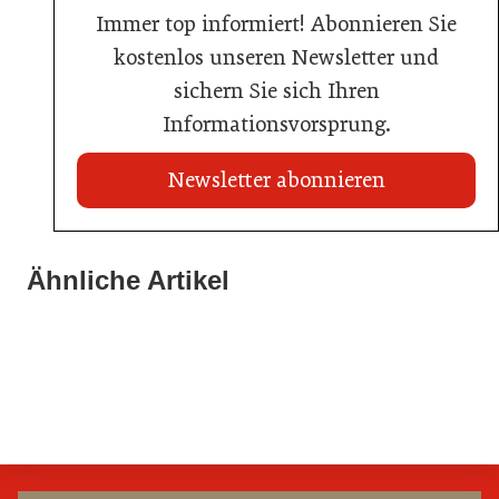
Immer top informiert! Abonnieren Sie
kostenlos unseren Newsletter und
sichern Sie sich Ihren
Informationsvorsprung.
Newsletter abonnieren
02. Juli 2026
Ähnliche Artikel
20. Juli 2026
Radisson ersetzt Bestpreisgarantie durch
Neun von zehn Betrieben finden kaum Personal
02. Juli 2026
automatisierten Preisabgleich
80 Jahre ÖGZ
Allgemein
Allgemein
Allgemein