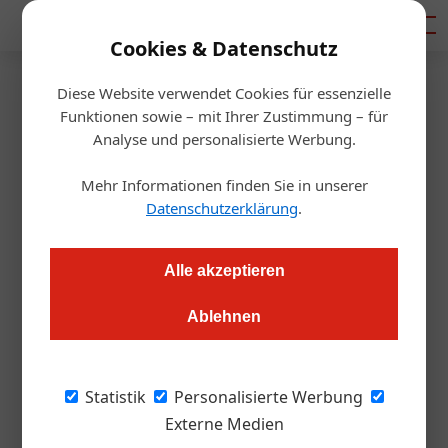
Mediadaten
Cookies & Datenschutz
Diese Website verwendet Cookies für essenzielle
Startseite
/
Allgemein
Funktionen sowie – mit Ihrer Zustimmung – für
Hoteliere am Wort
Analyse und personalisierte Werbung.
Mehr Informationen finden Sie in unserer
Redaktion.OEGZ
04.05.2011, 00:00 Uhr
Datenschutzerklärung
.
Das Thema Arbeitskräfte ist bei uns ein Dauerbrenner. Wir
Alle akzeptieren
sind eigentlich permanent auf der Suche nach Mitarbeitern,
die die sogenannte normale alltägliche Arbeit verrichten.
Ablehnen
Wir suchen permanent Stubenmädchen,
Statistik
Personalisierte Werbung
Lohndiener, aber auch Kellner und
Externe Medien
ungelerntes Personal. Wir finden derzeit aber