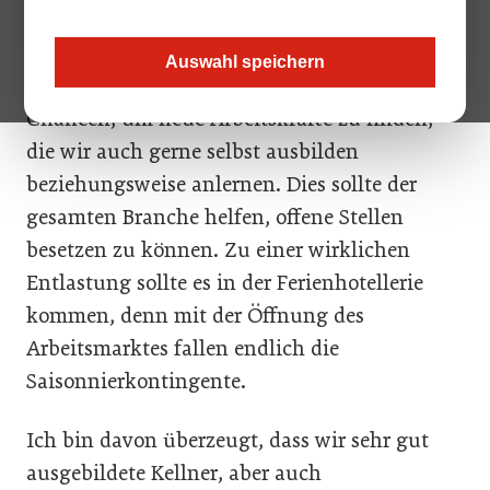
keine, unsere Stelleninserate bleiben häufig
unbeantwortet. Für uns ergeben sich durch
Auswahl speichern
die Öffnung des Arbeitsmarktes wirklich neue
Chancen, um neue Arbeitskräfte zu finden,
die wir auch gerne selbst ausbilden
beziehungsweise anlernen. Dies sollte der
gesamten Branche helfen, offene Stellen
besetzen zu können. Zu einer wirklichen
Entlastung sollte es in der Ferienhotellerie
kommen, denn mit der Öffnung des
Arbeitsmarktes fallen endlich die
Saisonnierkontingente.
Ich bin davon überzeugt, dass wir sehr gut
ausgebildete Kellner, aber auch