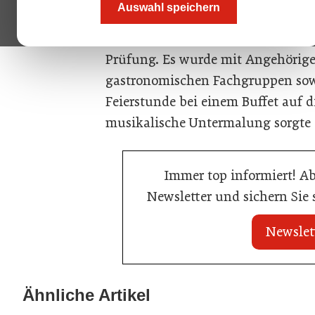
Auswahl speichern
Gastgewerbebefähigungsprüfung 
Grießler führte durch den Festakt
Prüfung. Es wurde mit Angehörigen
gastronomischen Fachgruppen sow
Feierstunde bei einem Buffet auf d
musikalische Untermalung sorgte 
Immer top informiert! A
Newsletter und sichern Sie
Newslet
20. Juli 2026
02. Juli 2026
Neun von zehn Betrieben finden kaum
Radisson erset
Ähnliche Artikel
Personal
durch automati