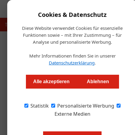
Cookies & Datenschutz
Touristik
Gastronomie
Hotellerie
Handel & Herst
Diese Website verwendet Cookies für essenzielle
Funktionen sowie – mit Ihrer Zustimmung – für
Analyse und personalisierte Werbung.
Start
Mehr Informationen finden Sie in unserer
Neue
Datenschutzerklärung
.
Redaktion.OEGZ
Alle akzeptieren
Ablehnen
49 Damen und Herren erhielten im Haus der Wi
Statistik
Gastgewerbebefähigungsprüfung.
Personalisierte Werbung
Externe Medien
Im neuen Haus der Wiener Wirtscha
Urkundenüberreichung anlässlich