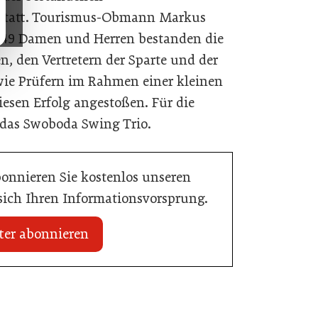
statt. Tourismus-Obmann Markus
. 49 Damen und Herren bestanden die
, den Vertretern der Sparte und der
ie Prüfern im Rahmen einer kleinen
iesen Erfolg angestoßen. Für die
das Swoboda Swing Trio.
bonnieren Sie kostenlos unseren
 sich Ihren Informationsvorsprung.
ter abonnieren
zt Bestpreisgarantie
02. Juli 2026
sierten Preisabgleich
80 Jahre ÖGZ