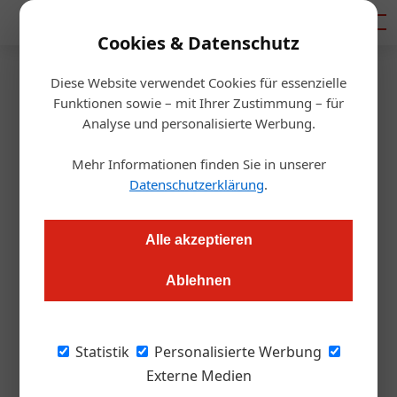
Mediadaten
Cookies & Datenschutz
Diese Website verwendet Cookies für essenzielle
Startseite
/
Allgemein
Funktionen sowie – mit Ihrer Zustimmung – für
Slowenische Hospitality-
Analyse und personalisierte Werbung.
Gruppe baut Österreich-
Mehr Informationen finden Sie in unserer
Datenschutzerklärung
.
Präsenz aus
Alle akzeptieren
Redaktion.OEGZ
30.06.2026, 08:03 Uhr
Ablehnen
Die Jezeršek-Gruppe positioniert Taggenbrunn in Kärnten
unter neuer Dachmarke als Gastro-, Hotel- und
Statistik
Personalisierte Werbung
Eventdestination in der Alpen-Adria-Region.
Externe Medien