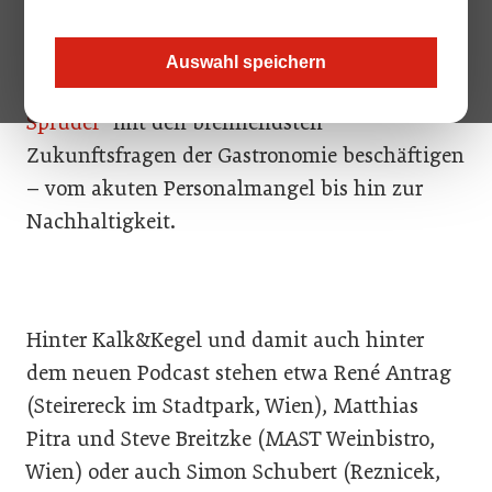
Das Gastro-Fachmedium
Kalk&Kegel
will sich
Auswahl speichern
in der neuen
Podcast Reihe „Spruch mit
Sprudel
“ mit den brennendsten
Zukunftsfragen der Gastronomie beschäftigen
– vom akuten Personalmangel bis hin zur
Nachhaltigkeit.
Hinter Kalk&Kegel und damit auch hinter
dem neuen Podcast stehen etwa René Antrag
(Steirereck im Stadtpark, Wien), Matthias
Pitra und Steve Breitzke (MAST Weinbistro,
Wien) oder auch Simon Schubert (Reznicek,