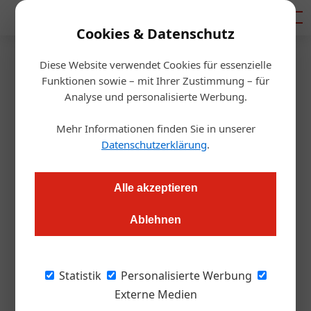
Mediadaten
Cookies & Datenschutz
Diese Website verwendet Cookies für essenzielle
Startseite
/
Allgemein
Funktionen sowie – mit Ihrer Zustimmung – für
Digital
Analyse und personalisierte Werbung.
Sommeliers starten Podcast
Mehr Informationen finden Sie in unserer
Reihe
Datenschutzerklärung
.
Alexander Grübling
14.04.2022, 14:10 Uhr
Alle akzeptieren
Ablehnen
René Antrag, Steve Breitzke und Thomas Juranitsch sind
nicht nur anerkannte Wein-Experten. Sie kennen auch die
Schwachstellen der Branche. In einer neuen Podcast-Reihe
Statistik
Personalisierte Werbung
wollen sie sich den brennendsten Zukunftsfragen der
Externe Medien
Gastronomie widmen.