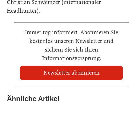
Christian Schweinzer (internationaler
Headhunter).
Immer top informiert! Abonnieren Sie
kostenlos unseren Newsletter und
sichern Sie sich Ihren
Informationsvorsprung.
Newsletter abonnieren
02. Juli 2026
Ähnliche Artikel
20. Juli 2026
Radisson ersetzt Bestpreisgarantie durch
Neun von zehn Betrieben finden kaum Personal
02. Juli 2026
automatisierten Preisabgleich
80 Jahre ÖGZ
Allgemein
Allgemein