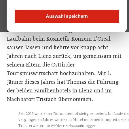
entschieden. Damit steht fest, die heimische
Hotel- und Tourismusbranche hat entgegen
Auswahl speichern
vieler Unkenrufe weiterhin ihren Reiz für den
Nachwuchs. Der 40-Jährige hat seine
Laufbahn beim Kosmetik-Konzern L’Oreal
sausen lassen und kehrte vor knapp acht
Jahren nach Lienz zurück, um gemeinsam mit
seinem Eltern die Osttiroler
Tourismuswirtschaft hochzuhalten. Mit 1.
Jänner dieses Jahres hat Thomas die Führung
der beiden Familienhotels in Lienz und im
Nachbarort Tristach übernommen.
Seit 2015 wurde der Dolomitenhof stetig renoviert. Im Laufe de
vergangenen Jahres wurde das Hotel um einen komplett neuen
Trakt erweitert.
© Winkler-Hotels/Martin Lugger