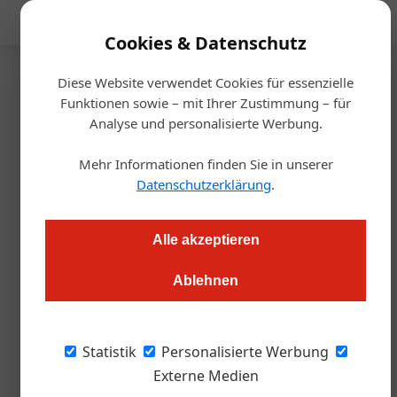
Mediadaten
Cookies & Datenschutz
Diese Website verwendet Cookies für essenzielle
Startseite
/
Allgemein
Funktionen sowie – mit Ihrer Zustimmung – für
Hotel schlägt Kosmetik-Riesen
Analyse und personalisierte Werbung.
Mehr Informationen finden Sie in unserer
Dieter Mayr-Hassler
06.02.2023, 09:08 Uhr
Datenschutzerklärung
.
Der Osttiroler Thomas Winkler zog die Übernahme des
Alle akzeptieren
elterlichen Hotelbetriebs einer internationalen
Managementkarriere bei L’Oreal vor. Nun betreibt er zwei
Ablehnen
Hotels in Lienz und setzt Akzente im heimischen Tourismus
Statistik
Personalisierte Werbung
Lienz statt Paris und Frühstücks­ei statt
Externe Medien
Parfum, dafür hat sich Thomas Winkler