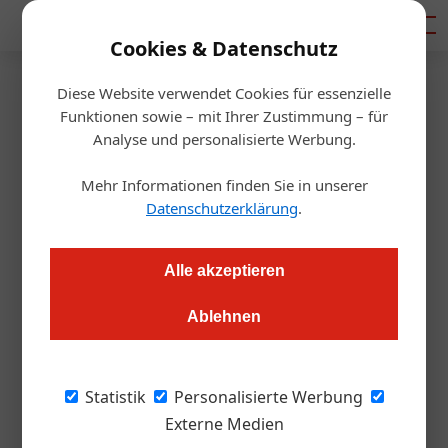
Mediadaten
Cookies & Datenschutz
Diese Website verwendet Cookies für essenzielle
Startseite
/
Allgemein
Funktionen sowie – mit Ihrer Zustimmung – für
Trauer um KommR Gerd A.
Analyse und personalisierte Werbung.
Hoffmann
Mehr Informationen finden Sie in unserer
Datenschutzerklärung
.
Redaktion
13.07.2021, 09:20 Uhr
Alle akzeptieren
Der erfolgreiche Messeveranstalter verstarb nach längerer
Ablehnen
Krankheit an einem Krebsleiden. Die österreichische
Messeszene verliert damit eine Persönlichkeit, die mit
visionärem Denken und Handeln eine Vielzahl von
Statistik
Personalisierte Werbung
österreichischen und internationalen Fach- und
Externe Medien
Publikumsmessen wie die VieVinum und Art&Antique zum