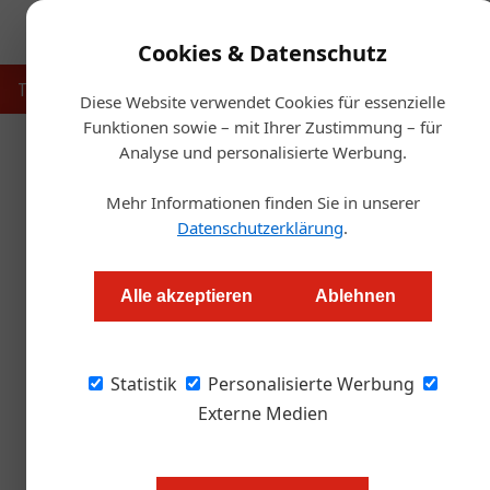
Cookies & Datenschutz
Touristik
Gastronomie
Hotellerie
Handel & Herst
Diese Website verwendet Cookies für essenzielle
Funktionen sowie – mit Ihrer Zustimmung – für
Analyse und personalisierte Werbung.
Start
Mehr Informationen finden Sie in unserer
Vor Ort: Braucht’s 
Datenschutzerklärung
.
Daniel Nutz
Alle akzeptieren
Ablehnen
Seit elf Jahren lädt das Paznaun zum „kuli
Statistik
eher nach alten Socken riecht, ist die Idee ein
Personalisierte Werbung
Externe Medien
Jedes Jahr werden fünf Spitzenköc
Niveau) gebeten, ihr Know-how a