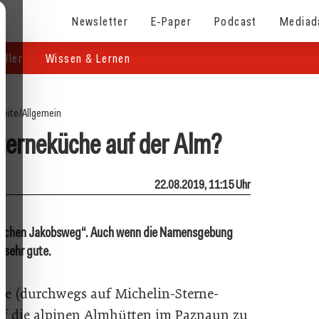
Newsletter
E-Paper
Podcast
Mediad
eller
Wissen & Lernen
seite
/
Allgemein
Sterneküche auf der Alm?
22.08.2019, 11:15 Uhr
narischen Jakobsweg“. Auch wenn die Namensgebung
e sehr gute.
he (durchwegs auf Michelin-Sterne-
uf die alpinen Almhütten im Paznaun zu