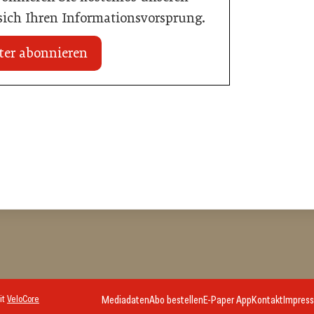
 sich Ihren Informationsvorsprung.
ter abonnieren
zt Bestpreisgarantie
02. Juli 2026
sierten Preisabgleich
80 Jahre ÖGZ
Allgemein
it
VeloCore
Mediadaten
Abo bestellen
E-Paper App
Kontakt
Impres