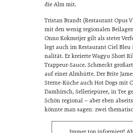
die Alm mit.
Tristan Brandt (Restaurant Opus 
mit den wenig regionalen Beilagen
Onno Kokmeijer gilt als steter Ver
legt auch im Restaurant Ciel Bleu
nalität. Er kreierte Wagyu Short R
Trappeur-Sauce. Schmeckt großarti
auf einer Almhütte. Der Brite Jam
Sterne-Küche auch Hot Dogs mit C
Damhirsch, Selleriepüree, in Tee 
Schön regional – aber eben absei
könnte man sagen: zwei thematisch
Immer top informiert! A