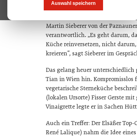
Auswahl speichern
transferieren. Dafür, dass die Ko
Hüttenwirt funktioniert, zeichnet 
Martin Sieberer von der Paznauner
verantwortlich. „Es geht darum, da
Küche reinversetzen, nicht darum,
kreieren“, sagt Sieberer im Gesprä
Das gelang heuer unterschiedlich g
Tian in Wien hin. Kompromisslos f
vegetarische Sterneküche beschre
(lokalen Ursorte) Fisser Gerste m
Vinaigrette legte er in Sachen Hü
Auch ein Treffer: Der Elsäßer Top-
René Lalique) nahm die Idee eine