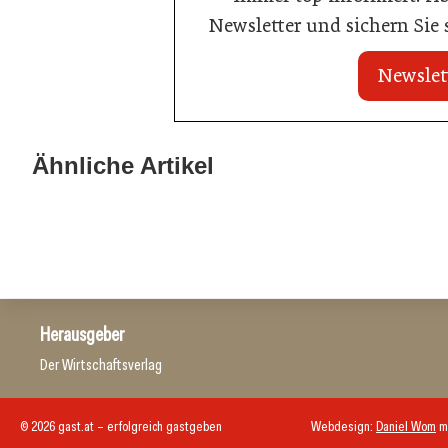
Newsletter und sichern Sie
Newslet
20. Juli 2026
02. Juli 2026
Neun von zehn Betrieben finden kaum
Radisson erset
Ähnliche Artikel
Personal
durch automati
Allgemein
Allgemein
Herausgeber
Der Wirtschaftsverlag
© 2026 gast.at – erfolgreich gastgeben
Webdesign:
Daniel Wom
m