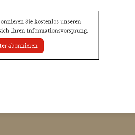
bonnieren Sie kostenlos unseren
 sich Ihren Informationsvorsprung.
ter abonnieren
zt Bestpreisgarantie
02. Juli 2026
sierten Preisabgleich
80 Jahre ÖGZ
Allgemein