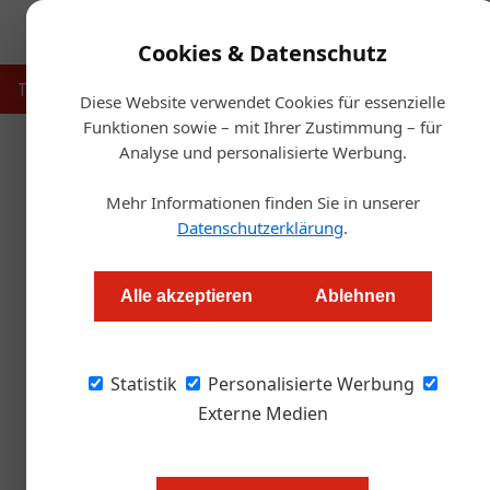
Cookies & Datenschutz
Touristik
Gastronomie
Hotellerie
Handel & Herst
Diese Website verwendet Cookies für essenzielle
Funktionen sowie – mit Ihrer Zustimmung – für
Analyse und personalisierte Werbung.
Start
Mehr Informationen finden Sie in unserer
Wasser spare
Datenschutzerklärung
.
Redaktion
Alle akzeptieren
Ablehnen
Angesichts des Klimawandels wird das Wasse
Statistik
einige Tipps zusammengetragen, wie die wert
Personalisierte Werbung
nebenher auch noch Kosten reduziert werden
Externe Medien
Studien zeigen, dass im Urlaub dur