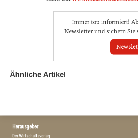
Immer top informiert! A
Newsletter und sichern Sie
Newslet
20. Juli 2026
02. Juli 2026
Neun von zehn Betrieben finden kaum
Radisson erset
Ähnliche Artikel
Personal
durch automati
Allgemein
Allgemein
Herausgeber
Der Wirtschaftsverlag