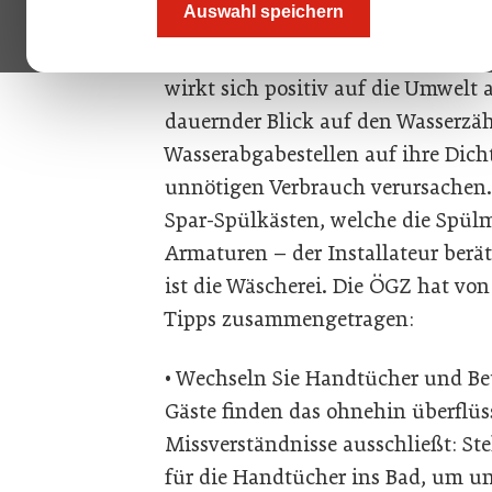
Auswahl speichern
Wasser verbraucht wie zu Hause. S
Liter Wasser pro Übernachtung ve
wirkt sich positiv auf die Umwelt 
dauernder Blick auf den Wasserzäh
Wasserabgabestellen auf ihre Dich
unnötigen Verbrauch verursachen.
Spar-Spülkästen, welche die Spülm
Armaturen – der Installateur berä
ist die Wäscherei. Die ÖGZ hat vo
Tipps zusammengetragen:
• Wechseln Sie Handtücher und Bet
Gäste finden das ohnehin überflüss
Missverständnisse ausschließt: Ste
für die Handtücher ins Bad, um un