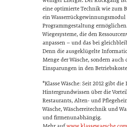
weniger Energie. Der Rückgang is
eine optimierte Technik wie zum B
ein Wasserrückgewinnungsmodul z
Programmgestaltung ermöglichen. 
Wiegesysteme, die den Ressourcen
anpassen – und das bei gleichble
Denn die ausgeklügelte Informatio
Menge der Wäsche, sondern auch 
Einsparungen in den Betriebskoste
*Klasse Wäsche: Seit 2012 gibt di
Hintergrundwissen über die Vortei
Restaurants, Alten- und Pflegeh
Wäsche, Wäschereitechnik und Wa
und firmenunabhängig.
Mehr auf
www.klassewaesche.co