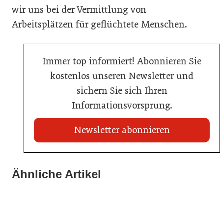
wir uns bei der Vermittlung von
Arbeitsplätzen für geflüchtete Menschen.
Immer top informiert! Abonnieren Sie
kostenlos unseren Newsletter und
sichern Sie sich Ihren
Informationsvorsprung.
Newsletter abonnieren
02. Juli 2026
Ähnliche Artikel
20. Juli 2026
Radisson ersetzt Bestpreisgarantie durch
Neun von zehn Betrieben finden kaum Personal
02. Juli 2026
automatisierten Preisabgleich
80 Jahre ÖGZ
Allgemein