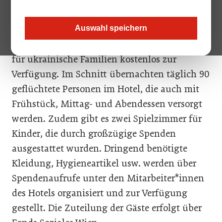
InterContinental Wien
Wir stellen den kompletten März über ein
Auswahl speichern
ganzes Stockwerk, das sind 45 Gästezimmer,
für ukrainische Familien kostenlos zur
Verfügung. Im Schnitt übernachten täglich 90
geflüchtete Personen im Hotel, die auch mit
Frühstück, Mittag- und Abendessen versorgt
werden. Zudem gibt es zwei Spielzimmer für
Kinder, die durch großzügige Spenden
ausgestattet wurden. Dringend benötigte
Kleidung, Hygieneartikel usw. werden über
Spendenaufrufe unter den Mitarbeiter*innen
des Hotels organisiert und zur Verfügung
gestellt. Die Zuteilung der Gäste erfolgt über