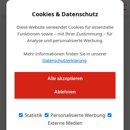
Mediadaten
Cookies & Datenschutz
Diese Website verwendet Cookies für essenzielle
Startseite
/
Allgemein
Funktionen sowie – mit Ihrer Zustimmung – für
Ukraine-Krieg
Analyse und personalisierte Werbung.
Welchen Beitrag leisten Sie bei
Mehr Informationen finden Sie in unserer
der Flüchtlingshilfe?
Datenschutzerklärung
.
Ute Fuith
24.03.2022, 15:00 Uhr
Alle akzeptieren
Ablehnen
Umfrage der Woche: Welchen Beitrag kann Ihr Betrieb bei der
Flüchtlingshilfe leisten? Mit Antworten von Brigitte Trattner,
Haya Molcho, Bruno Marti und Michael Kröger.
Statistik
Personalisierte Werbung
Externe Medien
Brigitte Trattner, General Manager, ­