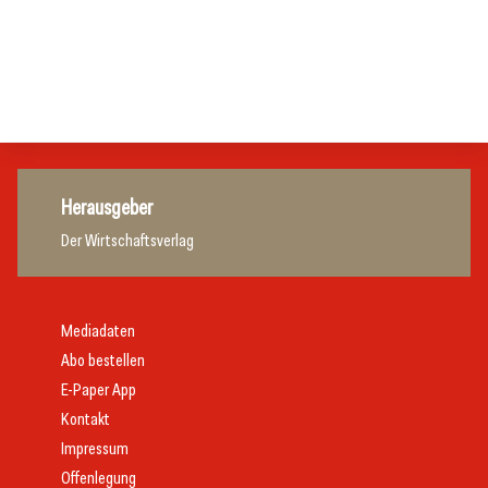
20. Juli 2026
Gastronomie
Initiative zu Bargeldkultur in der Gastronomie
Gastronomie
Gastronomie
Gastronomie
Herausgeber
Der Wirtschaftsverlag
Mediadaten
Abo bestellen
E-Paper App
Kontakt
Impressum
Offenlegung