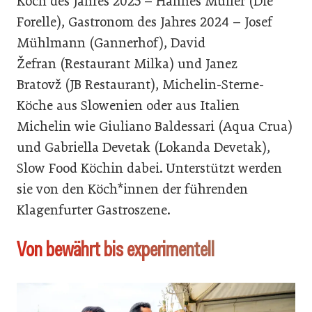
Koch des Jahres 2025 –
Hannes Müller
(Die
Forelle), Gastronom des Jahres 2024 –
Josef
Mühlmann
(Gannerhof),
David
Žefran
(Restaurant Milka) und
Janez
Bratovž
(JB Restaurant), Michelin-Sterne-
Köche aus Slowenien oder aus Italien
Michelin wie
Giuliano Baldessari
(Aqua Crua)
und
Gabriella Devetak
(Lokanda Devetak),
Slow Food Köchin dabei. Unterstützt werden
sie von den Köch*innen der führenden
Klagenfurter Gastroszene.
Von bewährt bis experimentell