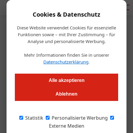
Mediadaten
Cookies & Datenschutz
Diese Website verwendet Cookies für essenzielle
Startseite
/
Gastro & Hotel
Funktionen sowie – mit Ihrer Zustimmung – für
Events
Analyse und personalisierte Werbung.
Acht Tage der Alpen-Adria
Mehr Informationen finden Sie in unserer
Küche in Klagenfurt
Datenschutzerklärung
.
Redaktion.OEGZ
05.09.2025, 08:54 Uhr
Alle akzeptieren
Ablehnen
Der Tourismusverband Klagenfurt am Wörthersee lädt
zwischen 5. und 21. September jede Menge
Spitzenköch*innen sowie Aussteller*innen aus dem Alpen-
Statistik
Personalisierte Werbung
Adria Raum in die Stadt und an den Wörthersee.
Externe Medien