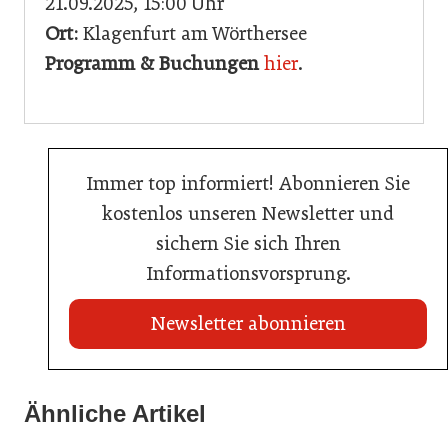
21.09.2025, 15:00 Uhr
Ort:
Klagenfurt am Wörthersee
Programm & Buchungen
hier
.
Immer top informiert! Abonnieren Sie
kostenlos unseren Newsletter und
sichern Sie sich Ihren
Informationsvorsprung.
Newsletter abonnieren
21. Juli 2026
21. Juli 2026
War die Fußball-WM 2026 für Ihren Betrieb ein
Ähnliche Artikel
Stipendium für Nachwuchstalent in der Wiener
Geschäft?