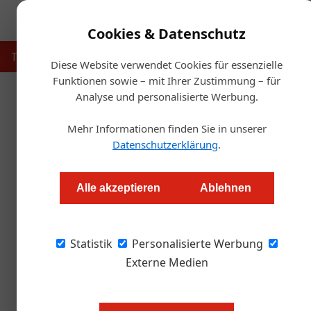
Cookies & Datenschutz
Touristik
Gastronomie
Hotellerie
Handel & Herst
Diese Website verwendet Cookies für essenzielle
Funktionen sowie – mit Ihrer Zustimmung – für
Analyse und personalisierte Werbung.
Startse
Mehr Informationen finden Sie in unserer
Alkoholfreie
Datenschutzerklärung
.
Redaktion
Alle akzeptieren
Ablehnen
Bierkulturbericht: Jeder Zweite trinkt gerne Rad
Statistik
Personalisierte Werbung
Externe Medien
Deutet man die Zahlen richtig, da
vor allem jener von Bier – in Öste
Beobachtung, die viele Gastronom