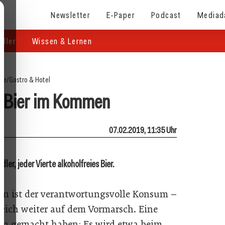
Newsletter
E-Paper
Podcast
Mediad
eller
Wissen & Lernen
ite
/
Gastro & Hotel
s Bier im Kommen
07.02.2019, 11:35 Uhr
ler, jeder Vierte alkoholfreies Bier.
nn ist der verantwortungsvolle Konsum –
rreich weiter auf dem Vormarsch. Eine
en gemacht haben: Es wird etwa beim