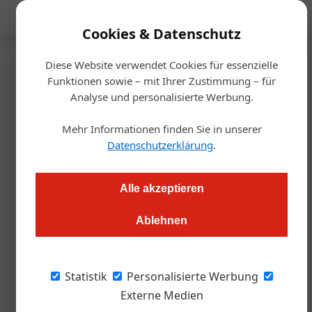
Mediadaten
Cookies & Datenschutz
Diese Website verwendet Cookies für essenzielle
Startseite
/
Gastro & Hotel
Funktionen sowie – mit Ihrer Zustimmung – für
Kulinarik im Hotel
Analyse und personalisierte Werbung.
Arcotel Kaiserwasser startet in
Mehr Informationen finden Sie in unserer
den Brunch-Herbst
Datenschutzerklärung
.
Redaktion.OEGZ
26.09.2024, 09:27 Uhr
Alle akzeptieren
Ablehnen
Mozart trifft Maishendl: Im Herbst lädt das Wiener Arcotel
Kaiserwasser wieder zum beliebten KaiserBrunch. Neu in
diesem Jahr ist der FamilyBrunch, der an separaten Terminen
Statistik
Personalisierte Werbung
mit speziellem Kinderprogramm für entspannte Familien-
Externe Medien
Sonntage sorgen soll.