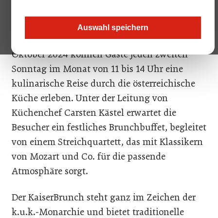
Der Herbst bringt den beliebten KaiserBrunch
Auswahl speichern
im Arcotel Kaiserwasser zurück. Ab 13.
Oktober 2024 können Gäste jeden zweiten
Sonntag im Monat von 11 bis 14 Uhr eine
kulinarische Reise durch die österreichische
Küche erleben. Unter der Leitung von
Küchenchef Carsten Kästel erwartet die
Besucher ein festliches Brunchbuffet, begleitet
von einem Streichquartett, das mit Klassikern
von Mozart und Co. für die passende
Atmosphäre sorgt.
Der KaiserBrunch steht ganz im Zeichen der
k.u.k.-Monarchie und bietet traditionelle