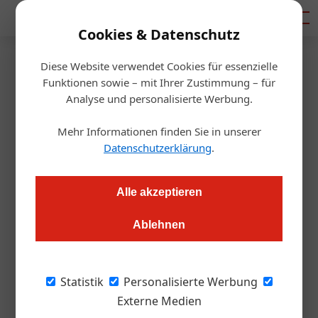
Mediadaten
Cookies & Datenschutz
Diese Website verwendet Cookies für essenzielle
Startseite
/
Gastro & Hotel
Funktionen sowie – mit Ihrer Zustimmung – für
Karriere
Analyse und personalisierte Werbung.
arte Hotel Kufstein: Laura
Mehr Informationen finden Sie in unserer
Elson übernimmt das Zepter
Datenschutzerklärung
.
Alexander Grübling
16.05.2023, 09:08 Uhr
Alle akzeptieren
Ablehnen
Ein frischer Wind weht durch die Mauern des arte Hotels:
Laura Elson ist die neue Chefin des renommierten Hauses.
Statistik
Personalisierte Werbung
Seit März 2023 ist die 29-jährige Deutsche
Externe Medien