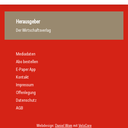
Herausgeber
Der Wirtschaftsverlag
Mediadaten
Abo bestellen
E-Paper App
Kontakt
Impressum
Offenlegung
Datenschutz
AGB
Webdesign:
Daniel Wom
mit
VeloCore