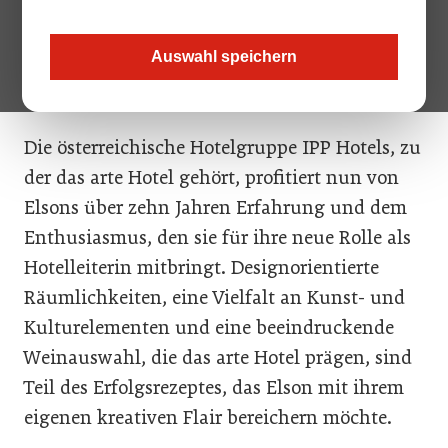
Laura Elson, die ihre Fähigkeiten in
verschiedenen Hotels in Deutschland und
Auswahl speichern
Tirol geschärft hat, die Leiterin des arte Hotel
in der Kufsteiner Innenstadt.
Die österreichische Hotelgruppe IPP Hotels, zu
der das arte Hotel gehört, profitiert nun von
Elsons über zehn Jahren Erfahrung und dem
Enthusiasmus, den sie für ihre neue Rolle als
Hotelleiterin mitbringt. Designorientierte
Räumlichkeiten, eine Vielfalt an Kunst- und
Kulturelementen und eine beeindruckende
Weinauswahl, die das arte Hotel prägen, sind
Teil des Erfolgsrezeptes, das Elson mit ihrem
eigenen kreativen Flair bereichern möchte.