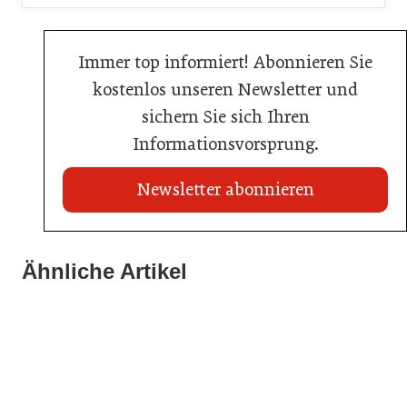
Immer top informiert! Abonnieren Sie
kostenlos unseren Newsletter und
sichern Sie sich Ihren
Informationsvorsprung.
Newsletter abonnieren
20. Juli 2026
Land Steiermark startet Qualitätsoffensive für die
Ähnliche Artikel
20. Juli 2026
Hotellerie
20. Juli 2026
Allianz zwischen Mühlviertler Top-Hotels
Familotel erweitert Portfolio um Mia Alpina Zillertal
Hotellerie
Hotellerie
Hotellerie