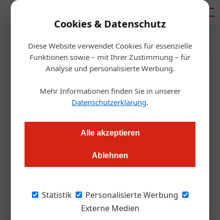
Mediadaten
Cookies & Datenschutz
Diese Website verwendet Cookies für essenzielle
Startseite
/
Hotellerie
Funktionen sowie – mit Ihrer Zustimmung – für
Hotellerie: Wenn der
Analyse und personalisierte Werbung.
Eigentümer zum Risiko wird
Mehr Informationen finden Sie in unserer
Datenschutzerklärung
.
Alexander Grübling
17.02.2026, 08:21 Uhr
Alle akzeptieren
Der Rücktritt von Tom Pritzker als Executive Chairman von
Ablehnen
Hyatt zeigt: Die bewusste Nähe zu einem verurteilten
Sexualstraftäter kann die Substanz eines Großunternehmens
berühren, die weit über Quartalsergebnisse hinausgeht.
Statistik
Personalisierte Werbung
Externe Medien