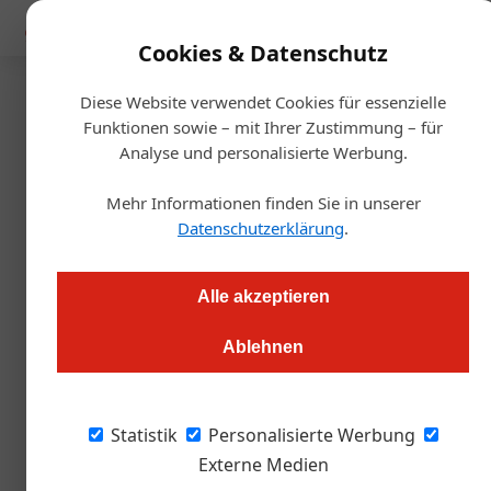
Mediadaten
Cookies & Datenschutz
Diese Website verwendet Cookies für essenzielle
Startseite
/
Gastro & Hotel
Funktionen sowie – mit Ihrer Zustimmung – für
Auf dem Weg nach Kazan zu
Analyse und personalisierte Werbung.
den WorldSkills
Mehr Informationen finden Sie in unserer
Datenschutzerklärung
.
Thomas Askan Vierich
06.08.2019, 12:31 Uhr
Alle akzeptieren
46 Teilnehmerinnen und Teilnehmern, aus allen
Ablehnen
Bundesländern, wurden von der Vizepräsidentin der
Wirtschaftskammer auf ihrem Weg nach Kazan
offiziell verabschiedet, wo vom 22. bis 27. August die
Statistik
Personalisierte Werbung
WorldSkills stattfinden. Also die Weltmeisterschaften der
Externe Medien
Lehrlinge.