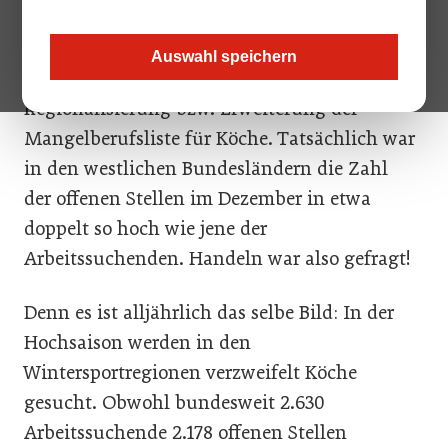
die Obfrau der Bundessparte Tourismus und
Freizeitwirtschaft Petra Nocker-
Auswahl speichern
Schwarzenbacher die geplante
Regionalisierung bzw. Erweiterung der
Mangelberufsliste für Köche. Tatsächlich war
in den westlichen Bundesländern die Zahl
der offenen Stellen im Dezember in etwa
doppelt so hoch wie jene der
Arbeitssuchenden. Handeln war also gefragt!
Denn es ist alljährlich das selbe Bild: In der
Hochsaison werden in den
Wintersportregionen verzweifelt Köche
gesucht. Obwohl bundesweit 2.630
Arbeitssuchende 2.178 offenen Stellen