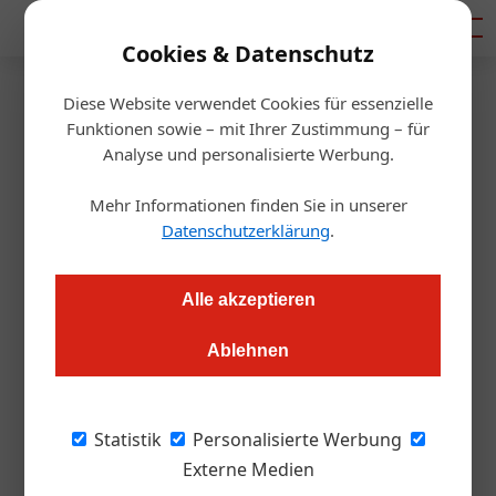
Mediadaten
Cookies & Datenschutz
Diese Website verwendet Cookies für essenzielle
Startseite
/
Gastro & Hotel
Funktionen sowie – mit Ihrer Zustimmung – für
Auf der Suche nach Köchen
Analyse und personalisierte Werbung.
Mehr Informationen finden Sie in unserer
Daniel Nutz
18.01.2018, 16:13 Uhr
Datenschutzerklärung
.
Eine Erweiterung der Mangelberufsliste könnte Hotellerie und
Alle akzeptieren
Gastronomie mit dringend benötigten Köchen und anderen
Fachkräften versorgen. Wenn diese denn kommen wollen.
Ablehnen
Ob der bildliche Vergleich so gewollt war?
Statistik
Personalisierte Werbung
„Unsere Branche braucht im Moment, Köche
Externe Medien
so dringend wie einen Bissen Brot“, begrüßt