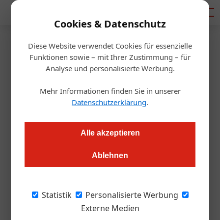
Mediadaten
Cookies & Datenschutz
Diese Website verwendet Cookies für essenzielle
Startseite
/
Hotellerie
Funktionen sowie – mit Ihrer Zustimmung – für
Hotel
Analyse und personalisierte Werbung.
Kaprun: Soulsisters Hotel
Mehr Informationen finden Sie in unserer
bringt Beats ins Spa
Datenschutzerklärung
.
Redaktion.OEGZ
02.07.2025, 09:46 Uhr
Alle akzeptieren
Ablehnen
Das neue Sommerkonzept im Soulsisters Hotel sorgt für
frischen Wind – irgendwo zwischen Yoga-Darkroom,
Sundowner und Soul-Brunch. Wir haben nachgesehen, was
Statistik
Personalisierte Werbung
hinter dem Hype steckt.
Externe Medien