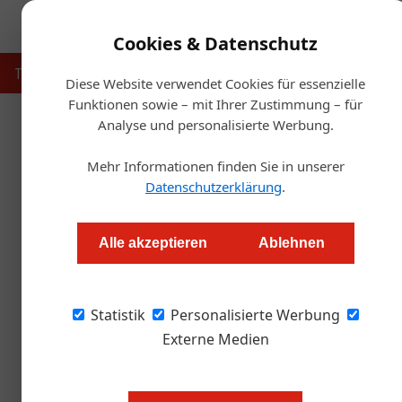
Cookies & Datenschutz
Touristik
Gastronomie
Hotellerie
Handel & Herst
Diese Website verwendet Cookies für essenzielle
Funktionen sowie – mit Ihrer Zustimmung – für
Analyse und personalisierte Werbung.
Startse
Mehr Informationen finden Sie in unserer
Aus Alt
Datenschutzerklärung
.
Redaktion.OEGZ
Alle akzeptieren
Ablehnen
Accor eröffnete in Linz sein erstes all-season
Statistik
inclusive-Konzept die Lücke in der Economy-H
Personalisierte Werbung
Externe Medien
Das Novotel in Linz feiert seinen 
Look als erstes österreichisches al