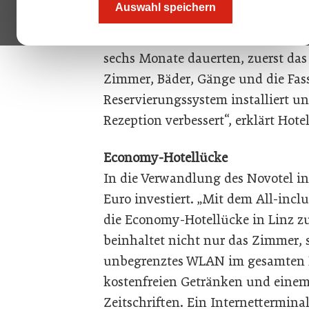
Auswahl speichern
Novotel-Produkt – und die Idee, da
mir. Innerhalb von zwei Jahren wu
sechs Monate dauerten, zuerst das
Zimmer, Bäder, Gänge und die Fas
Reservierungssystem installiert 
Rezeption verbessert“, erklärt Hote
Economy-Hotellücke
In die Verwandlung des Novotel in
Euro investiert. „Mit dem All-incl
die Economy-Hotellücke in Linz zu 
beinhaltet nicht nur das Zimmer,
unbegrenztes WLAN im gesamten H
kostenfreien Getränken und eine
Zeitschriften. Ein Internettermina