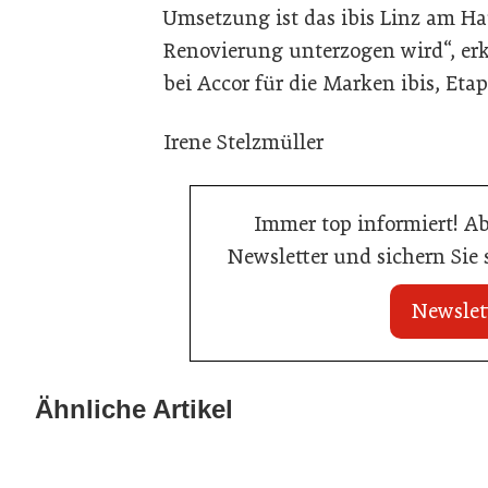
Umsetzung ist das ibis Linz am Ha
Renovierung unterzogen wird“, erk
bei Accor für die Marken ibis, Etap
Irene Stelzmüller
Immer top informiert! A
Newsletter und sichern Sie
Newslet
20. Juli 2026
20. Juli 2026
Land Steiermark startet
Allianz zwische
Ähnliche Artikel
Qualitätsoffensive für die Hotellerie
Hotels