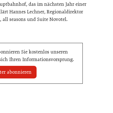
uptbahnhof, das im nächsten Jahr einer
lärt Hannes Lechner, Regionaldirektor
, all seasons und Suite Novotel.
bonnieren Sie kostenlos unseren
 sich Ihren Informationsvorsprung.
ter abonnieren
20. Juli 2026
n Mühlviertler Top-
Familotel erweitert Portfolio um Mia
Alpina Zillertal