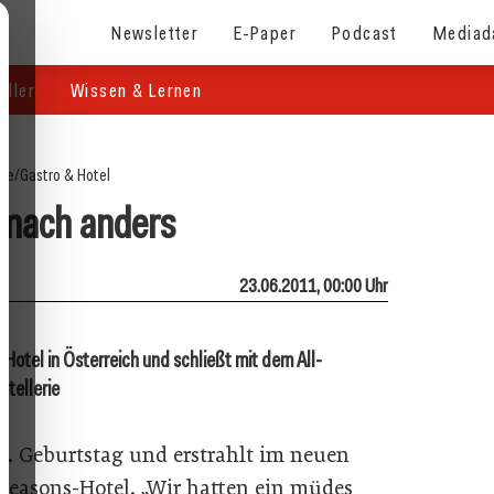
Newsletter
E-Paper
Podcast
Mediad
eller
Wissen & Lernen
ite
/
Gastro & Hotel
 mach anders
23.06.2011, 00:00 Uhr
s-Hotel in Österreich und schließt mit dem All-
otellerie
20. Geburtstag und erstrahlt im neuen
l-seasons-Hotel. „Wir hatten ein müdes