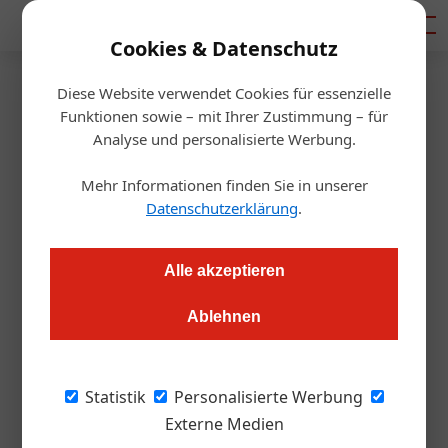
Mediadaten
Cookies & Datenschutz
Diese Website verwendet Cookies für essenzielle
Startseite
/
Gastro & Hotel
Funktionen sowie – mit Ihrer Zustimmung – für
Weltfrauentag
Analyse und personalisierte Werbung.
Bier ist weiblich
Mehr Informationen finden Sie in unserer
Datenschutzerklärung
.
Julia Schwarz
07.03.2024, 13:22 Uhr
Alle akzeptieren
Lange galt Bier als Männergetränk. Doch stimmt das? Zum
Weltfrauentag werfen wir einen Blick auf gelebte Bierkultur.
Ablehnen
Am 8. März ist Weltfrauentag. In diesem Jahr
Statistik
Personalisierte Werbung
steht er unter dem Motto #InspireInclusion
Externe Medien
und rückt die sozialen, wirtschaftlichen,