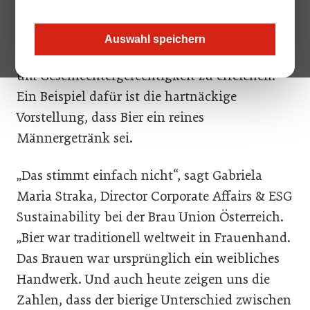
kulturellen und politischen Leistungen von
Frauen ins Rampenlicht. Doch auch abseits
Auswahl speichern
der großen Themen gibt es noch viel zu tun,
um Geschlechtergerechtigkeit zu erreichen.
Ein Beispiel dafür ist die hartnäckige
Vorstellung, dass Bier ein reines
Männergetränk sei.
„Das stimmt einfach nicht“, sagt Gabriela
Maria Straka, Director Corporate Affairs & ESG
Sustainability bei der Brau Union Österreich.
„Bier war traditionell weltweit in Frauenhand.
Das Brauen war ursprünglich ein weibliches
Handwerk. Und auch heute zeigen uns die
Zahlen, dass der bierige Unterschied zwischen