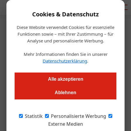
Mediadaten
Cookies & Datenschutz
Diese Website verwendet Cookies für essenzielle
Startseite
/
Gastronomie
Funktionen sowie – mit Ihrer Zustimmung – für
Gastronomie
Analyse und personalisierte Werbung.
Gerhard Deim ist Newcomer
Mehr Informationen finden Sie in unserer
Winzer des Jahres
Datenschutzerklärung
.
Redaktion.OEGZ
03.07.2025, 09:34 Uhr
Alle akzeptieren
Ablehnen
Reben, Raritäten und Rampenlicht: Bei der 14. Ausgabe des
Vineus Wine Award in Wien wurden erneut die Besten der
Branche geehrt.
Statistik
Personalisierte Werbung
Externe Medien