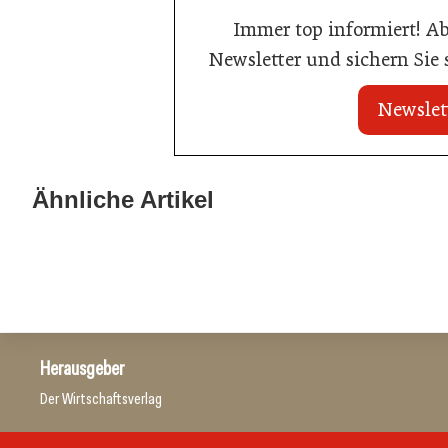
Immer top informiert! A
Newsletter und sichern Sie
Newslet
20. Juli 2026
20. Juli 2026
Land Steiermark startet
Allianz zwische
Ähnliche Artikel
Qualitätsoffensive für die Hotellerie
Hotels
Hotellerie
Hotellerie
Herausgeber
Der Wirtschaftsverlag