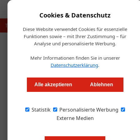
Cookies & Datenschutz
Touristik
Gastronomie
Hotellerie
Handel & Herst
Diese Website verwendet Cookies für essenzielle
Funktionen sowie – mit Ihrer Zustimmung – für
Analyse und personalisierte Werbung.
Startse
Mehr Informationen finden Sie in unserer
Branchent
Datenschutzerklärung
.
Redaktion.OEGZ
Alle akzeptieren
Ablehnen
Bei „World Hotel Book" können Hoteliers ihren 
Statistik
suchen und auch gleich Buchungen beziehungs
Personalisierte Werbung
Externe Medien
Frühstück im DO & CO am Stephans
Die junge Tirolerin ist im März 20