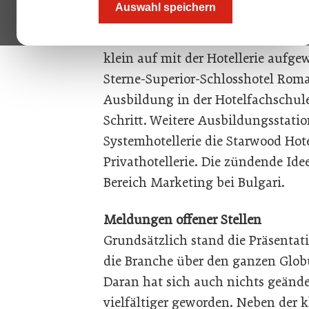
Auswahl speichern
Branchen-Netzwerk „World Hotel B
dazu entstand rund zwei Jahre zuv
klein auf mit der Hotellerie aufge
Sterne-Superior-Schlosshotel Roma
Ausbildung in der Hotelfachschule
Schritt. Weitere Ausbildungsstati
Systemhotellerie die Starwood Hote
Privathotellerie. Die zündende Id
Bereich Marketing bei Bulgari.
Meldungen offener Stellen
Grundsätzlich stand die Präsentat
die Branche über den ganzen Globu
Daran hat sich auch nichts geänder
vielfältiger geworden. Neben der k