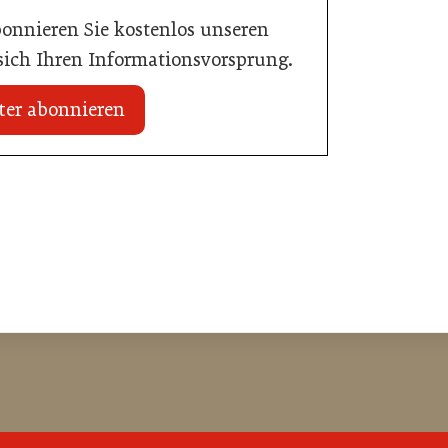
bonnieren Sie kostenlos unseren
 sich Ihren Informationsvorsprung.
ter abonnieren
20. Juli 2026
n Mühlviertler Top-
Familotel erweitert Portfolio um Mia
Alpina Zillertal
Hotellerie