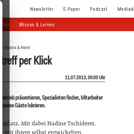
Newsletter
E-Paper
Podcast
Mediad
eller
Wissen & Lernen
ite
/
Gastro & Hotel
reff per Klick
11.07.2013, 00:00 Uhr
Betrieb präsentieren, Spezialisten finden, Mitarbeiter
weise Gäste lukrieren.
platz. Mit dabei Nadine Tschiderer.
12 mit ihrem selbst entwickelten